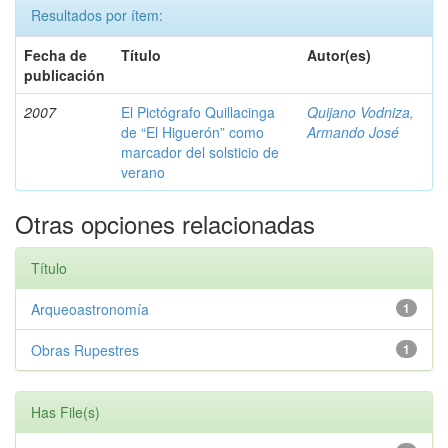
Resultados por ítem:
Fecha de
Título
Autor(es)
publicación
2007
El Pictógrafo Quillacinga
Quijano Vodniza,
de “El Higuerón” como
Armando José
marcador del solsticio de
verano
Otras opciones relacionadas
Título
Arqueoastronomía
1
Obras Rupestres
1
Has File(s)