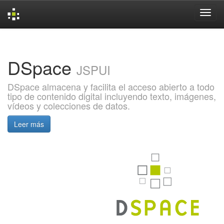
Skip
navigation
DSpace
JSPUI
DSpace almacena y facilita el acceso abierto a todo
tipo de contenido digital incluyendo texto, imágenes,
vídeos y colecciones de datos.
Leer más