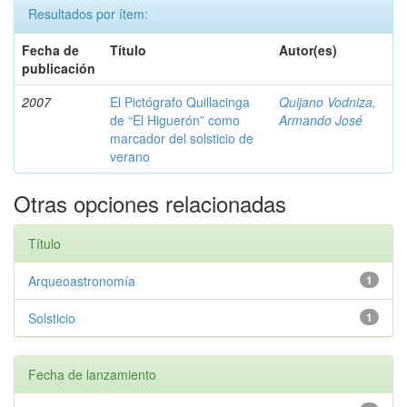
Resultados por ítem:
Fecha de
Título
Autor(es)
publicación
2007
El Pictógrafo Quillacinga
Quijano Vodniza,
de “El Higuerón” como
Armando José
marcador del solsticio de
verano
Otras opciones relacionadas
Título
Arqueoastronomía
1
Solsticio
1
Fecha de lanzamiento