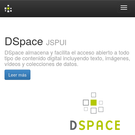
Skip
navigation
DSpace
JSPUI
DSpace almacena y facilita el acceso abierto a todo
tipo de contenido digital incluyendo texto, imágenes,
vídeos y colecciones de datos.
Leer más