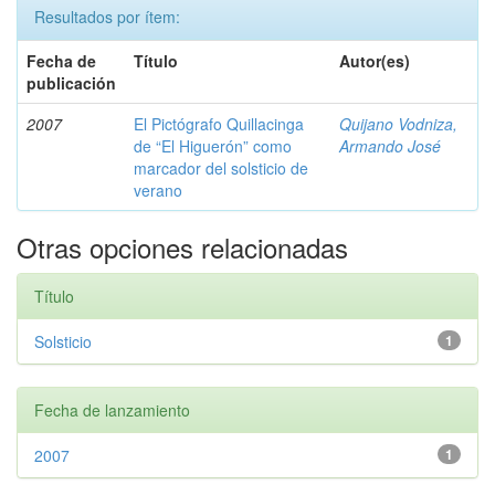
Resultados por ítem:
Fecha de
Título
Autor(es)
publicación
2007
El Pictógrafo Quillacinga
Quijano Vodniza,
de “El Higuerón” como
Armando José
marcador del solsticio de
verano
Otras opciones relacionadas
Título
Solsticio
1
Fecha de lanzamiento
2007
1