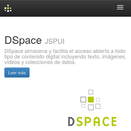
Skip
navigation
DSpace
JSPUI
DSpace almacena y facilita el acceso abierto a todo
tipo de contenido digital incluyendo texto, imágenes,
vídeos y colecciones de datos.
Leer más