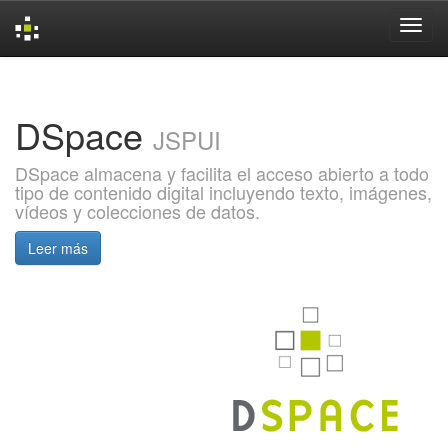
Skip
navigation
DSpace
JSPUI
DSpace almacena y facilita el acceso abierto a todo
tipo de contenido digital incluyendo texto, imágenes,
vídeos y colecciones de datos.
Leer más