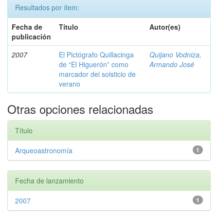
Resultados por ítem:
Fecha de
Título
Autor(es)
publicación
2007
El Pictógrafo Quillacinga
Quijano Vodniza,
de “El Higuerón” como
Armando José
marcador del solsticio de
verano
Otras opciones relacionadas
Título
Arqueoastronomía
1
Fecha de lanzamiento
2007
1