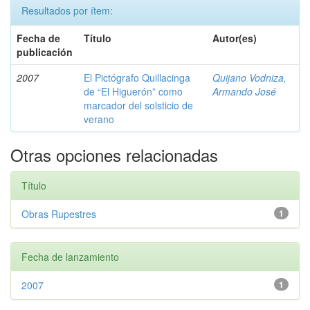
Resultados por ítem:
Fecha de
Título
Autor(es)
publicación
2007
El Pictógrafo Quillacinga
Quijano Vodniza,
de “El Higuerón” como
Armando José
marcador del solsticio de
verano
Otras opciones relacionadas
Título
Obras Rupestres
1
Fecha de lanzamiento
2007
1