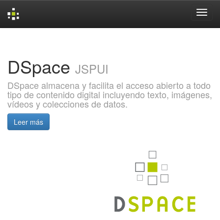
Skip
navigation
DSpace
JSPUI
DSpace almacena y facilita el acceso abierto a todo
tipo de contenido digital incluyendo texto, imágenes,
vídeos y colecciones de datos.
Leer más