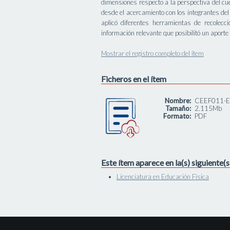
dimensiones respecto a la perspectiva del cu
desde el acercamiento con los integrantes del
aplicó diferentes herramientas de recolecc
información relevante que posibilitó un aporte 
Mostrar el registro completo del ítem
Ficheros en el ítem
Nombre:
CEEF011-EF
Tamaño:
2.115Mb
Formato:
PDF
Este ítem aparece en la(s) siguiente(
Licenciatura en Educación Física