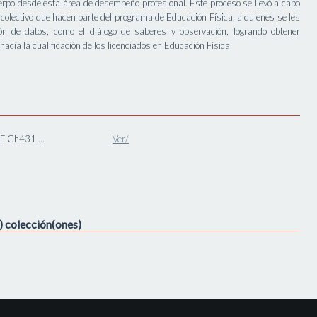
erpo desde esta área de desempeño profesional. Este proceso se llevó a cabo
 colectivo que hacen parte del programa de Educación Física, a quienes se les
ión de datos, como el diálogo de saberes y observación, logrando obtener
hacia la cualificación de los licenciados en Educación Física
 Ch431 ...
Ver/
s) colección(ones)