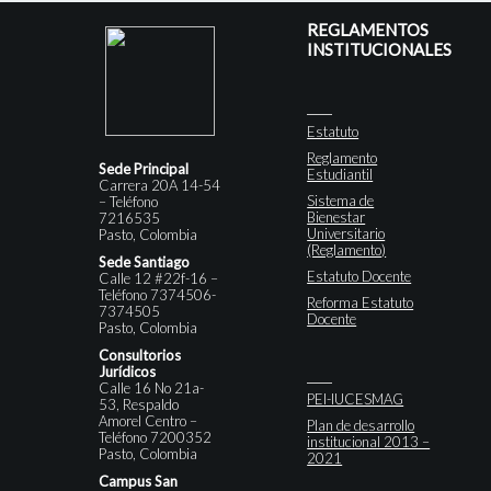
REGLAMENTOS
INSTITUCIONALES
Estatuto
Reglamento
Sede Principal
Estudiantil
Carrera 20A 14-54
Sistema de
– Teléfono
Bienestar
7216535
Universitario
Pasto, Colombia
(Reglamento)
Sede Santiago
Estatuto Docente
Calle 12 #22f-16 –
Teléfono 7374506-
Reforma Estatuto
7374505
Docente
Pasto, Colombia
Consultorios
Jurídicos
Calle 16 No 21a-
PEI-IUCESMAG
53, Respaldo
Amorel Centro –
Plan de desarrollo
Teléfono 7200352
institucional 2013 –
Pasto, Colombia
2021
Campus San