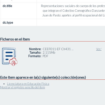
dc.title
Representaciones sociales de cuerpo de los profes
que integran el Colectivo Coreográfico Danzantes
Juan de Pasto: aportes al perfil ocupacional del 
dc.type
Ficheros en el ítem
Nombre:
CEEF011-EF Ch431 ...
Ver/
Tamaño:
2.115Mb
Formato:
PDF
Este ítem aparece en la(s) siguiente(s) colección(ones)
Licenciatura en Educación Física
Mostrar el registro sencillo del ítem