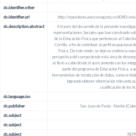
dc.identifier.other
dc.identifier.uri
http://repositorio.unicesmag.edu.co:8080/
dc.description.abstract
A través del desarrollo de la presente investig
representaciones Sociales que han construido sob
de la Educación Física que pertenecen al Colecti
Cerrillo, a fin de contribuir al perfil ocupacional
Física. De este modo, se dejó en evidencia nue
perspectiva del cuerpo desde esta área de desemp
se llevó a cabo desde el acercamiento con los integ
parte del programa de Educación Física, a qu
herramientas de recolección de datos, como el diá
logrando obtener información relevante que
cualificación de los 
dc.language.iso
dc.publisher
San Juan de Pasto - Nariño [Co
dc.subject
dc.subject
dc.subject
REP