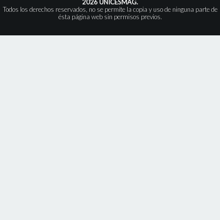
2026 UNICESMAG.
Todos los derechos reservados, no se permite la copia y uso de ninguna parte de
ésta página web sin permisos previos.