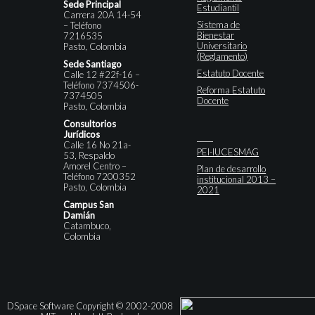
Sede Principal
Estudiantil
Carrera 20A 14-54
Sistema de
– Teléfono
Bienestar
7216535
Universitario
Pasto, Colombia
(Reglamento)
Sede Santiago
Estatuto Docente
Calle 12 #22f-16 –
Teléfono 7374506-
Reforma Estatuto
7374505
Docente
Pasto, Colombia
Consultorios
Jurídicos
Calle 16 No 21a-
PEI-IUCESMAG
53, Respaldo
Amorel Centro –
Plan de desarrollo
Teléfono 7200352
institucional 2013 –
Pasto, Colombia
2021
Campus San
Damián
Catambuco,
Colombia
DSpace Software Copyright © 2002-2008