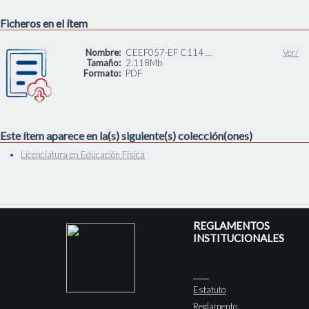
Ficheros en el ítem
Nombre:
CEEF057-EF C114 ...
Ver/
Tamaño:
2.118Mb
Formato:
PDF
Este ítem aparece en la(s) siguiente(s) colección(ones)
Licenciatura en Educación Física
REGLAMENTOS
INSTITUCIONALES
Estatuto
Reglamento