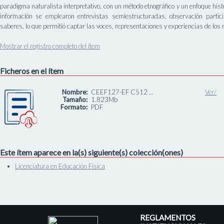
paradigma naturalista interpretativo, con un método etnográfico y un enfoque hist
información se emplearon entrevistas semiestructuradas, observación particip
saberes, lo que permitió captar las voces, representaciones y experiencias de los 
Mostrar el registro completo del ítem
Ficheros en el ítem
Nombre:
CEEF127-EF C512 ...
Ver/
Tamaño:
1.823Mb
Formato:
PDF
Este ítem aparece en la(s) siguiente(s) colección(ones)
Licenciatura en Educación Física
REGLAMENTOS