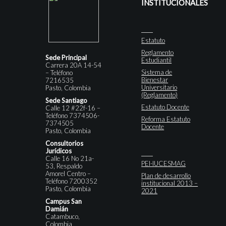
INSTITUCIONALES
Estatuto
Reglamento
Sede Principal
Estudiantil
Carrera 20A 14-54
Sistema de
– Teléfono
Bienestar
7216535
Universitario
Pasto, Colombia
(Reglamento)
Sede Santiago
Estatuto Docente
Calle 12 #22f-16 –
Teléfono 7374506-
Reforma Estatuto
7374505
Docente
Pasto, Colombia
Consultorios
Jurídicos
Calle 16 No 21a-
PEI-IUCESMAG
53, Respaldo
Amorel Centro –
Plan de desarrollo
Teléfono 7200352
institucional 2013 –
Pasto, Colombia
2021
Campus San
Damián
Catambuco,
Colombia