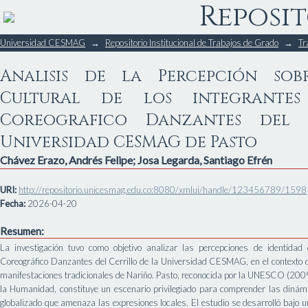
Reposit
Analisis de la Percepción sobre l
Universidad CESMAG
→
Repositorio Institucional de Trabajos de Grado
→
Tr
del Colectivo Coreografico Danz
CESMAG de Pasto
Analisis de la Percepción sob
Cultural de los integrantes
Coreografico Danzantes del 
Universidad CESMAG de Pasto
Chávez Erazo, Andrés Felipe
;
Josa Legarda, Santiago Efrén
URI:
http://repositorio.unicesmag.edu.co:8080/xmlui/handle/123456789/1598
Fecha:
2026-04-20
Resumen:
La investigación tuvo como objetivo analizar las percepciones de identidad
Coreográfico Danzantes del Cerrillo de la Universidad CESMAG, en el contexto 
manifestaciones tradicionales de Nariño. Pasto, reconocida por la UNESCO (2009
la Humanidad, constituye un escenario privilegiado para comprender las dinámi
globalizado que amenaza las expresiones locales. El estudio se desarrolló bajo u