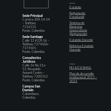
Estatuto
Reglamento
Sede Principal
Estudiantil
Carrera 20A 14-54
Sistema de
– Teléfono
Bienestar
7216535
Universitario
Pasto, Colombia
(Reglamento)
Sede Santiago
Estatuto Docente
Calle 12 #22f-16 –
Teléfono 7374506-
Reforma Estatuto
7374505
Docente
Pasto, Colombia
Consultorios
Jurídicos
Calle 16 No 21a-
PEI-IUCESMAG
53, Respaldo
Amorel Centro –
Plan de desarrollo
Teléfono 7200352
institucional 2013 –
Pasto, Colombia
2021
Campus San
Damián
Catambuco,
Colombia