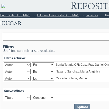
Reposit
Buscar
Universidad CESMAG
→
Editorial Universidad CESMAG
→
Revistas
→
Bu
Buscar
Filtros
Use filtros para refinar sus resultados.
Filtros actuales:
Nuevos filtros: