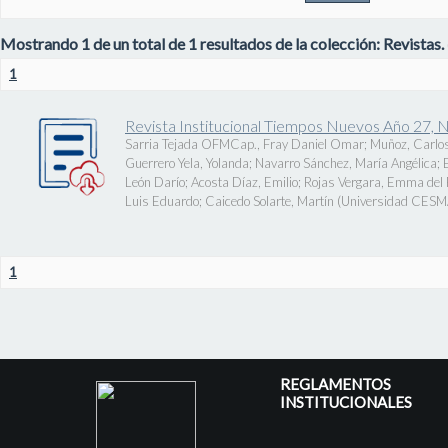
Mostrando 1 de un total de 1 resultados de la colección: Revistas.
1
Revista Institucional Tiempos Nuevos Año 27, 
Sarria Tejada OFMCap., Fray Daniel Omar
;
Muñoz, Carlos
Guerrero Yela, Yolanda
;
Navarro Sánchez, María Angélica
;
León Darío
;
Acosta Díaz, Emilio
;
Rojas Vergara, Emma del P
Luis Eduardo
;
Caicedo Solarte, Martín
(
Universidad CES
1
REGLAMENTOS
INSTITUCIONALES