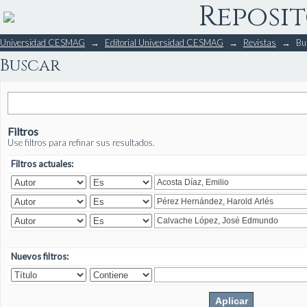
Reposit
Buscar
Universidad CESMAG
→
Editorial Universidad CESMAG
→
Revistas
→
Bu
Buscar
Filtros
Use filtros para refinar sus resultados.
Filtros actuales:
Nuevos filtros: