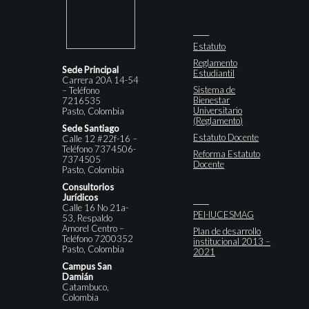
Estatuto
Reglamento
Sede Principal
Estudiantil
Carrera 20A 14-54
Sistema de
– Teléfono
Bienestar
7216535
Universitario
Pasto, Colombia
(Reglamento)
Sede Santiago
Estatuto Docente
Calle 12 #22f-16 –
Teléfono 7374506-
Reforma Estatuto
7374505
Docente
Pasto, Colombia
Consultorios
Jurídicos
Calle 16 No 21a-
PEI-IUCESMAG
53, Respaldo
Amorel Centro –
Plan de desarrollo
Teléfono 7200352
institucional 2013 –
Pasto, Colombia
2021
Campus San
Damián
Catambuco,
Colombia