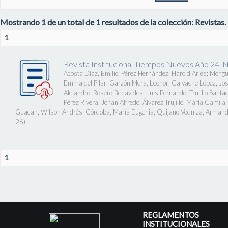
Mostrando 1 de un total de 1 resultados de la colección: Revistas.
1
Revista Institucional Tiempos Nuevos Año 24, 
Acosta Díaz, Emilio
;
Pérez Hernández, Harold Arlés
;
Mongu
Emma del Pilar
;
Garzón Mera, Leonor
;
Calvache López, J
Alejandro
;
Rosero Benavides, Luis Fernando
;
Trujillo Santa
Pérez Rivera, Johan Alfredo
;
Álvarez Trujillo, María Camila
Guacán, Wilson Andrés
;
Córdoba, María Eugenia
;
Quijano Vodniza, Armand
26
)
1
REGLAMENTOS
INSTITUCIONALES