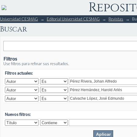
Reposit
Buscar
Universidad CESMAG
→
Editorial Universidad CESMAG
→
Revistas
→
Bu
Buscar
Filtros
Use filtros para refinar sus resultados.
Filtros actuales:
Nuevos filtros: