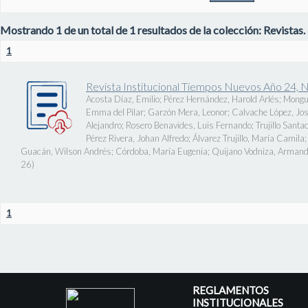
Mostrando 1 de un total de 1 resultados de la colección: Revistas.
1
Revista Institucional Tiempos Nuevos Año 24, 
Acosta Díaz, Emilio
;
Pérez Hernández, Harold Arlés
;
Mongu
Emma del Pilar
;
Garzón Mera, Leonor
;
Calvache López, J
Alejandro
;
Rosero Benavides, Luis Fernando
;
Trujillo Santa
Pérez Rivera, Johan Alfredo
;
Álvarez Trujillo, María Camila
Guacán, Wilson Andrés
;
Córdoba, María Eugenia
;
Quijano Vodniza, Armand
26
)
1
REGLAMENTOS
INSTITUCIONALES