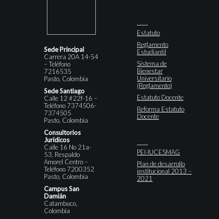
Estatuto
Reglamento
Sede Principal
Estudiantil
Carrera 20A 14-54
Sistema de
– Teléfono
Bienestar
7216535
Universitario
Pasto, Colombia
(Reglamento)
Sede Santiago
Estatuto Docente
Calle 12 #22f-16 –
Teléfono 7374506-
Reforma Estatuto
7374505
Docente
Pasto, Colombia
Consultorios
Jurídicos
Calle 16 No 21a-
PEI-IUCESMAG
53, Respaldo
Amorel Centro –
Plan de desarrollo
Teléfono 7200352
institucional 2013 –
Pasto, Colombia
2021
Campus San
Damián
Catambuco,
Colombia