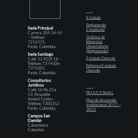
Estatuto
Reglamento
Sede Principal
Estudiantil
Carrera 20A 14-54
Sistema de
– Teléfono
Bienestar
7216535
Universitario
Pasto, Colombia
(Reglamento)
Sede Santiago
Estatuto Docente
Calle 12 #22f-16 –
Teléfono 7374506-
Reforma Estatuto
7374505
Docente
Pasto, Colombia
Consultorios
Jurídicos
Calle 16 No 21a-
PEI-IUCESMAG
53, Respaldo
Amorel Centro –
Plan de desarrollo
Teléfono 7200352
institucional 2013 –
Pasto, Colombia
2021
Campus San
Damián
Catambuco,
Colombia