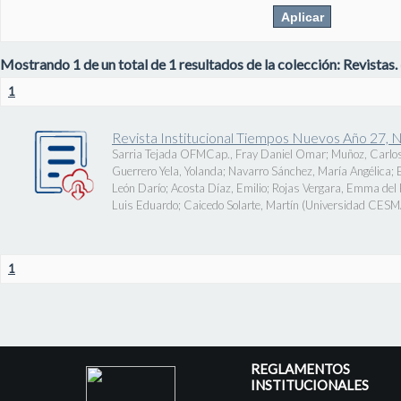
Mostrando 1 de un total de 1 resultados de la colección: Revistas.
1
Revista Institucional Tiempos Nuevos Año 27, 
Sarria Tejada OFMCap., Fray Daniel Omar
;
Muñoz, Carlos
Guerrero Yela, Yolanda
;
Navarro Sánchez, María Angélica
;
León Darío
;
Acosta Díaz, Emilio
;
Rojas Vergara, Emma del P
Luis Eduardo
;
Caicedo Solarte, Martín
(
Universidad CES
1
REGLAMENTOS
INSTITUCIONALES