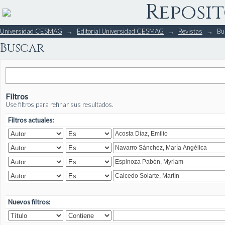
Reposit
Buscar
Universidad CESMAG
→
Editorial Universidad CESMAG
→
Revistas
→
Bu
Buscar
Filtros
Use filtros para refinar sus resultados.
Filtros actuales:
Nuevos filtros: