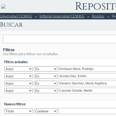
Reposit
Buscar
Universidad CESMAG
→
Editorial Universidad CESMAG
→
Revistas
→
Bu
Buscar
Filtros
Use filtros para refinar sus resultados.
Filtros actuales:
Nuevos filtros: