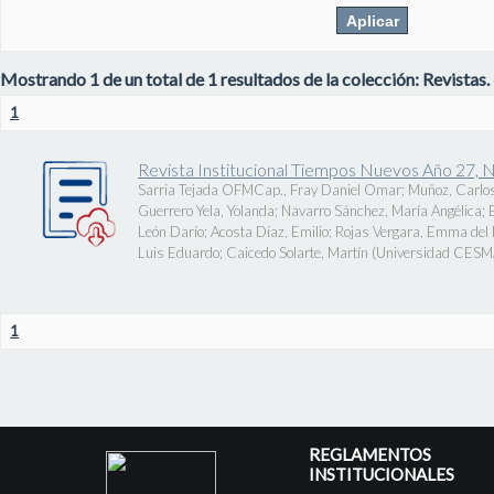
Mostrando 1 de un total de 1 resultados de la colección: Revistas.
1
Revista Institucional Tiempos Nuevos Año 27, 
Sarria Tejada OFMCap., Fray Daniel Omar
;
Muñoz, Carlos
Guerrero Yela, Yolanda
;
Navarro Sánchez, María Angélica
;
León Darío
;
Acosta Díaz, Emilio
;
Rojas Vergara, Emma del P
Luis Eduardo
;
Caicedo Solarte, Martín
(
Universidad CES
1
REGLAMENTOS
INSTITUCIONALES