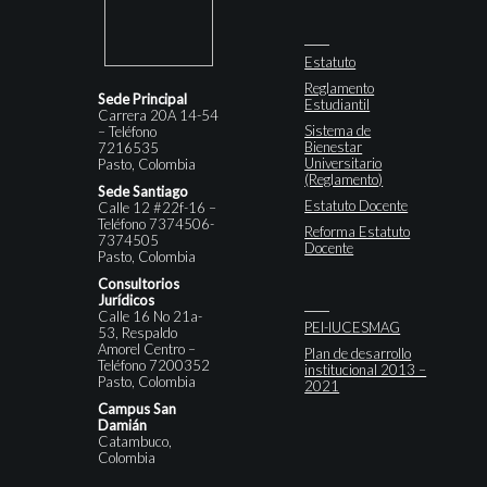
Estatuto
Reglamento
Sede Principal
Estudiantil
Carrera 20A 14-54
Sistema de
– Teléfono
Bienestar
7216535
Universitario
Pasto, Colombia
(Reglamento)
Sede Santiago
Estatuto Docente
Calle 12 #22f-16 –
Teléfono 7374506-
Reforma Estatuto
7374505
Docente
Pasto, Colombia
Consultorios
Jurídicos
Calle 16 No 21a-
PEI-IUCESMAG
53, Respaldo
Amorel Centro –
Plan de desarrollo
Teléfono 7200352
institucional 2013 –
Pasto, Colombia
2021
Campus San
Damián
Catambuco,
Colombia