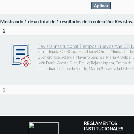
Mostrando 1 de un total de 1 resultados de la colección: Revistas.
1
Revista Institucional Tiempos Nuevos Año 27, 
Sarria Tejada OFMCap., Fray Daniel Omar
;
Muñoz, Carlos
Guerrero Yela, Yolanda
;
Navarro Sánchez, María Angélica
;
León Darío
;
Acosta Díaz, Emilio
;
Rojas Vergara, Emma del P
Luis Eduardo
;
Caicedo Solarte, Martín
(
Universidad CES
1
REGLAMENTOS
INSTITUCIONALES