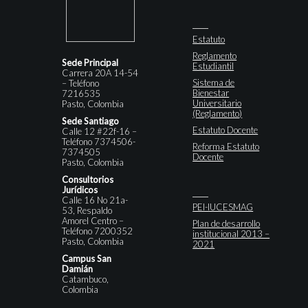
Estatuto
Reglamento
Sede Principal
Estudiantil
Carrera 20A 14-54
Sistema de
– Teléfono
Bienestar
7216535
Universitario
Pasto, Colombia
(Reglamento)
Sede Santiago
Estatuto Docente
Calle 12 #22f-16 –
Teléfono 7374506-
Reforma Estatuto
7374505
Docente
Pasto, Colombia
Consultorios
Jurídicos
Calle 16 No 21a-
PEI-IUCESMAG
53, Respaldo
Amorel Centro –
Plan de desarrollo
Teléfono 7200352
institucional 2013 –
Pasto, Colombia
2021
Campus San
Damián
Catambuco,
Colombia