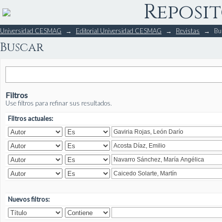
Reposit
Buscar
Universidad CESMAG
→
Editorial Universidad CESMAG
→
Revistas
→
Bu
Buscar
Filtros
Use filtros para refinar sus resultados.
Filtros actuales:
Nuevos filtros: