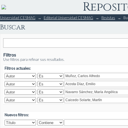
Reposit
Buscar
Universidad CESMAG
→
Editorial Universidad CESMAG
→
Revistas
→
Bu
Buscar
Filtros
Use filtros para refinar sus resultados.
Filtros actuales:
Nuevos filtros: