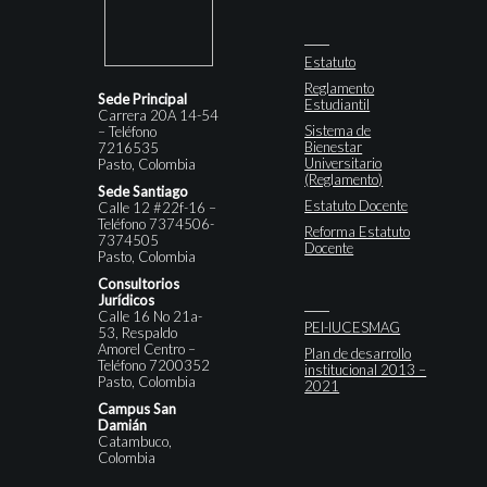
Estatuto
Reglamento
Sede Principal
Estudiantil
Carrera 20A 14-54
Sistema de
– Teléfono
Bienestar
7216535
Universitario
Pasto, Colombia
(Reglamento)
Sede Santiago
Estatuto Docente
Calle 12 #22f-16 –
Teléfono 7374506-
Reforma Estatuto
7374505
Docente
Pasto, Colombia
Consultorios
Jurídicos
Calle 16 No 21a-
PEI-IUCESMAG
53, Respaldo
Amorel Centro –
Plan de desarrollo
Teléfono 7200352
institucional 2013 –
Pasto, Colombia
2021
Campus San
Damián
Catambuco,
Colombia