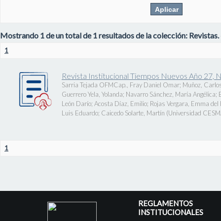
Mostrando 1 de un total de 1 resultados de la colección: Revistas.
1
Revista Institucional Tiempos Nuevos Año 27, 
Sarria Tejada OFMCap., Fray Daniel Omar
;
Muñoz, Carlos
Guerrero Yela, Yolanda
;
Navarro Sánchez, María Angélica
;
León Darío
;
Acosta Díaz, Emilio
;
Rojas Vergara, Emma del P
Luis Eduardo
;
Caicedo Solarte, Martín
(
Universidad CES
1
REGLAMENTOS
INSTITUCIONALES