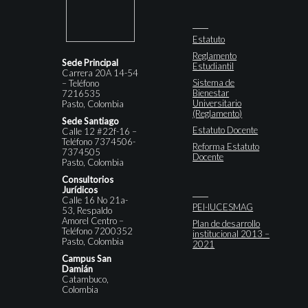
Estatuto
Reglamento
Sede Principal
Estudiantil
Carrera 20A 14-54
Sistema de
– Teléfono
Bienestar
7216535
Universitario
Pasto, Colombia
(Reglamento)
Sede Santiago
Estatuto Docente
Calle 12 #22f-16 –
Teléfono 7374506-
Reforma Estatuto
7374505
Docente
Pasto, Colombia
Consultorios
Jurídicos
Calle 16 No 21a-
PEI-IUCESMAG
53, Respaldo
Amorel Centro –
Plan de desarrollo
Teléfono 7200352
institucional 2013 –
Pasto, Colombia
2021
Campus San
Damián
Catambuco,
Colombia