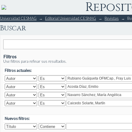
Reposit
Buscar
Universidad CESMAG
→
Editorial Universidad CESMAG
→
Revistas
→
Bu
Buscar
Filtros
Use filtros para refinar sus resultados.
Filtros actuales:
Nuevos filtros: