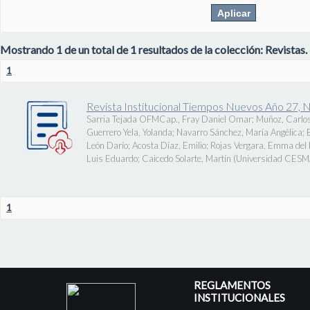
Mostrando 1 de un total de 1 resultados de la colección: Revistas.
1
Revista Institucional Tiempos Nuevos Año 27, 
Sarria Tejada OFMCap., Fray Daniel Omar
;
Muñoz, Carlos
Guerrero Yela, Yolanda
;
Navarro Sánchez, María Angélica
;
León Darío
;
Acosta Díaz, Emilio
;
Rojas Vergara, Emma del P
Luis Eduardo
;
Caicedo Solarte, Martín
(
Universidad CES
1
REGLAMENTOS
INSTITUCIONALES