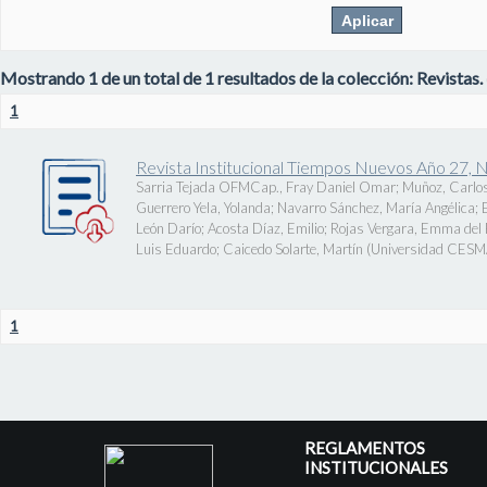
Mostrando 1 de un total de 1 resultados de la colección: Revistas.
1
Revista Institucional Tiempos Nuevos Año 27, 
Sarria Tejada OFMCap., Fray Daniel Omar
;
Muñoz, Carlos
Guerrero Yela, Yolanda
;
Navarro Sánchez, María Angélica
;
León Darío
;
Acosta Díaz, Emilio
;
Rojas Vergara, Emma del P
Luis Eduardo
;
Caicedo Solarte, Martín
(
Universidad CES
1
REGLAMENTOS
INSTITUCIONALES