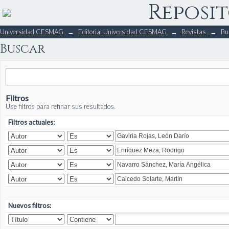
Reposit
Buscar
Universidad CESMAG
→
Editorial Universidad CESMAG
→
Revistas
→
Bu
Buscar
Filtros
Use filtros para refinar sus resultados.
Filtros actuales:
Nuevos filtros: