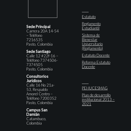
Estatuto
Reglamento
Sede Principal
Estudiantil
Carrera 20A 14-54
Sistema de
– Teléfono
Bienestar
7216535
Universitario
Pasto, Colombia
(Reglamento)
Sede Santiago
Estatuto Docente
Calle 12 #22f-16 –
Teléfono 7374506-
Reforma Estatuto
7374505
Docente
Pasto, Colombia
Consultorios
Jurídicos
Calle 16 No 21a-
PEI-IUCESMAG
53, Respaldo
Amorel Centro –
Plan de desarrollo
Teléfono 7200352
institucional 2013 –
Pasto, Colombia
2021
Campus San
Damián
Catambuco,
Colombia