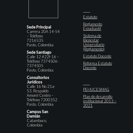
Estatuto
Reglamento
Sede Principal
Estudiantil
Carrera 20A 14-54
Sistema de
– Teléfono
Bienestar
7216535
Universitario
Pasto, Colombia
(Reglamento)
Sede Santiago
Estatuto Docente
Calle 12 #22f-16 –
Teléfono 7374506-
Reforma Estatuto
7374505
Docente
Pasto, Colombia
Consultorios
Jurídicos
Calle 16 No 21a-
PEI-IUCESMAG
53, Respaldo
Amorel Centro –
Plan de desarrollo
Teléfono 7200352
institucional 2013 –
Pasto, Colombia
2021
Campus San
Damián
Catambuco,
Colombia