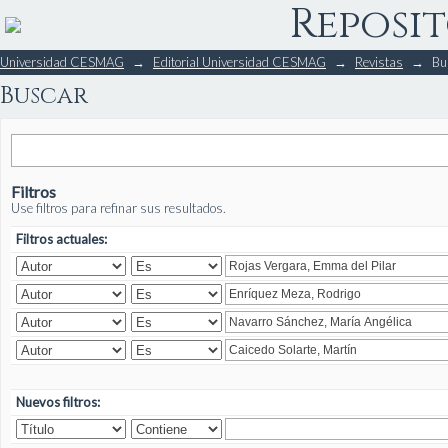
Reposit
Buscar
Universidad CESMAG
→
Editorial Universidad CESMAG
→
Revistas
→
Bu
Buscar
Filtros
Use filtros para refinar sus resultados.
Filtros actuales:
Nuevos filtros: