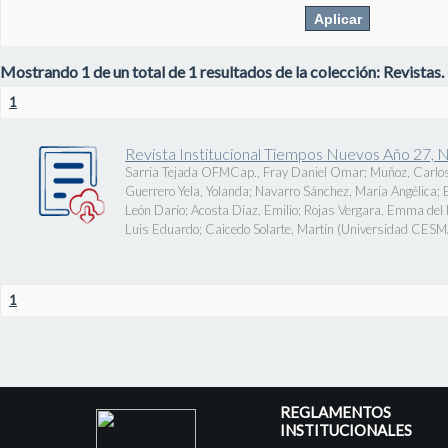
Mostrando 1 de un total de 1 resultados de la colección: Revistas.
1
Revista Institucional Tiempos Nuevos Año 27, 
Sarria Tejada OFMCap., Fray Daniel Omar
;
Muñoz, Carlos
Guerrero Yela, Yolanda
;
Navarro Sánchez, María Angélica
;
León Darío
;
Acosta Díaz, Emilio
;
Rojas Vergara, Emma del P
Luis Eduardo
;
Caicedo Solarte, Martín
(
Universidad CES
1
REGLAMENTOS
INSTITUCIONALES