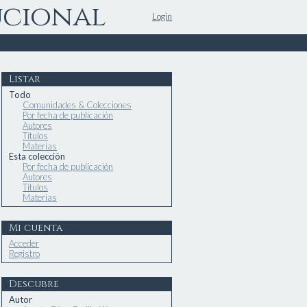
ucional
Login
Listar
Todo
Comunidades & Colecciones
Por fecha de publicación
Autores
Títulos
Materias
Esta colección
Por fecha de publicación
Autores
Títulos
Materias
Mi cuenta
Acceder
Registro
Descubre
Autor