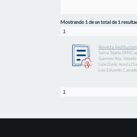
Mostrando 1 de un total de 1 resultad
1
Revista Instituci
Sarria Tejada OFMCap
Guerrero Yela, Yolanda
León Darío
;
Acosta Día
Luis Eduardo
;
Caicedo 
1