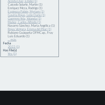
Acosta Díaz, Emilio (1)
Caicedo Solarte, Martín (1)
Enríquez Meza, Rodrigo (1)
Espinoza Pabón, Myriam (1)
Gaviria Rojas, León Darío (1)
Guerrero Yela, Yolanda (1)
Muñoz, Carlos Alfredo (1)
Navarro Sánchez, María Angélica (1)
Rojas Vergara, Emma del Pilar (1)
Rubiano Guáqueta OFMCap., Fray
Luis Eduardo (1)
... más
Fecha
2022 (1)
Has File(s)
Yes (1)