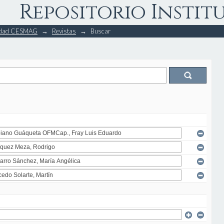
Repositorio Instit
rsidad CESMAG
→
Revistas
→
Buscar