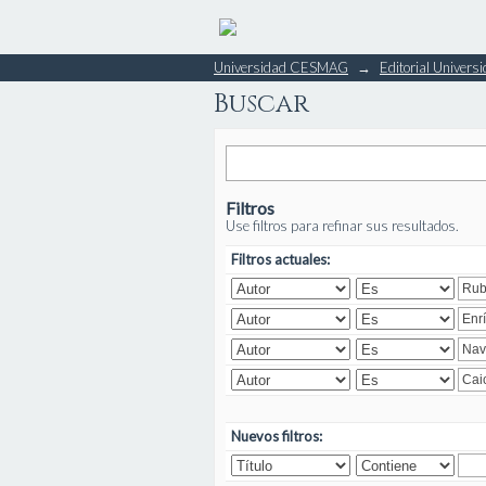
Buscar
Universidad CESMAG
→
Editorial Unive
Buscar
Filtros
Use filtros para refinar sus resultados.
Filtros actuales:
Nuevos filtros: