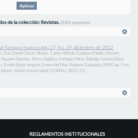
os de la colección: Revistas.
(0.001 segundos)
onal Tiempos Nuevos Año 27, No. 29, diciembre de 2022
., Fray Daniel Omar
;
Muñoz, Carlos Alfredo
;
Espinoza Pabón, Myriam
;
;
Navarro Sánchez, María Angélica
;
Enríquez Meza, Rodrigo
;
Gaviria Rojas,
z, Emilio
;
Rojas Vergara, Emma del Pilar
;
Rubiano Guáqueta OFMCap., Fray
Solarte, Martín
(
Universidad CESMAG
,
2022-12
)
REGLAMENTOS INSTITUCIONALES