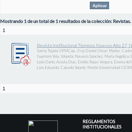
Mostrando 1 de un total de 1 resultados de la colección: Revistas.
1
Revista Institucional Tiempos Nuevos Año 27, 
Sarria Tejada OFMCap., Fray Daniel Omar
;
Muñoz, Carlos
Guerrero Yela, Yolanda
;
Navarro Sánchez, María Angélica
;
León Darío
;
Acosta Díaz, Emilio
;
Rojas Vergara, Emma del P
Luis Eduardo
;
Caicedo Solarte, Martín
(
Universidad CES
1
REGLAMENTOS
INSTITUCIONALES