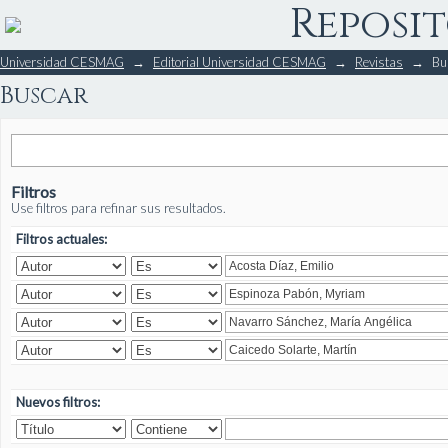
Reposit
Buscar
Universidad CESMAG
→
Editorial Universidad CESMAG
→
Revistas
→
Bu
Buscar
Filtros
Use filtros para refinar sus resultados.
Filtros actuales:
Nuevos filtros: