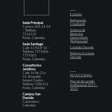
Estatuto
Reglamento
Sede Principal
Estudiantil
Carrera 20A 14-54
Sistema de
– Teléfono
Bienestar
7216535
Universitario
Pasto, Colombia
(Reglamento)
Sede Santiago
Estatuto Docente
Calle 12 #22f-16 –
Teléfono 7374506-
Reforma Estatuto
7374505
Docente
Pasto, Colombia
Consultorios
Jurídicos
Calle 16 No 21a-
PEI-IUCESMAG
53, Respaldo
Amorel Centro –
Plan de desarrollo
Teléfono 7200352
institucional 2013 –
Pasto, Colombia
2021
Campus San
Damián
Catambuco,
Colombia