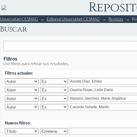
Reposit
Buscar
Universidad CESMAG
→
Editorial Universidad CESMAG
→
Revistas
→
Bu
Buscar
Filtros
Use filtros para refinar sus resultados.
Filtros actuales:
Nuevos filtros: