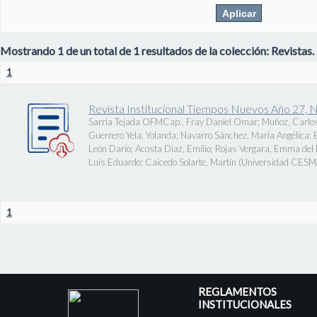
Mostrando 1 de un total de 1 resultados de la colección: Revistas.
1
Revista Institucional Tiempos Nuevos Año 27, 
Sarria Tejada OFMCap., Fray Daniel Omar
;
Muñoz, Carlos
Guerrero Yela, Yolanda
;
Navarro Sánchez, María Angélica
;
León Darío
;
Acosta Díaz, Emilio
;
Rojas Vergara, Emma del P
Luis Eduardo
;
Caicedo Solarte, Martín
(
Universidad CES
1
REGLAMENTOS
INSTITUCIONALES