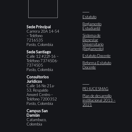
Estatuto
Reglamento
Sede Principal
Estudiantil
Carrera 20A 14-54
Sistema de
– Teléfono
Bienestar
7216535
Universitario
Pasto, Colombia
(Reglamento)
Sede Santiago
Estatuto Docente
Calle 12 #22f-16 –
Teléfono 7374506-
Reforma Estatuto
7374505
Docente
Pasto, Colombia
Consultorios
Jurídicos
Calle 16 No 21a-
PEI-IUCESMAG
53, Respaldo
Amorel Centro –
Plan de desarrollo
Teléfono 7200352
institucional 2013 –
Pasto, Colombia
2021
Campus San
Damián
Catambuco,
Colombia