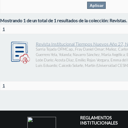
Mostrando 1 de un total de 1 resultados de la colección: Revistas.
1
Revista Institucional Tiempos Nuevos Año 27, 
Sarria Tejada OFMCap., Fray Daniel Omar
;
Muñoz, Carlos
Guerrero Yela, Yolanda
;
Navarro Sánchez, María Angélica
;
León Darío
;
Acosta Díaz, Emilio
;
Rojas Vergara, Emma del P
Luis Eduardo
;
Caicedo Solarte, Martín
(
Universidad CES
1
REGLAMENTOS
INSTITUCIONALES