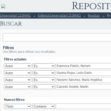
Reposit
Buscar
Universidad CESMAG
→
Editorial Universidad CESMAG
→
Revistas
→
Bu
Buscar
Filtros
Use filtros para refinar sus resultados.
Filtros actuales:
Nuevos filtros: