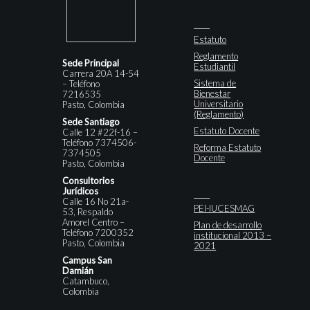
Estatuto
Reglamento
Sede Principal
Estudiantil
Carrera 20A 14-54
Sistema de
– Teléfono
Bienestar
7216535
Universitario
Pasto, Colombia
(Reglamento)
Sede Santiago
Estatuto Docente
Calle 12 #22f-16 –
Teléfono 7374506-
Reforma Estatuto
7374505
Docente
Pasto, Colombia
Consultorios
Jurídicos
Calle 16 No 21a-
PEI-IUCESMAG
53, Respaldo
Amorel Centro –
Plan de desarrollo
Teléfono 7200352
institucional 2013 –
Pasto, Colombia
2021
Campus San
Damián
Catambuco,
Colombia