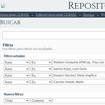
Reposit
Buscar
Universidad CESMAG
→
Editorial Universidad CESMAG
→
Revistas
→
Bu
Buscar
Filtros
Use filtros para refinar sus resultados.
Filtros actuales:
Nuevos filtros: