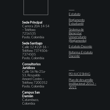
Estatuto
Reglamento
Sede Principal
Estudiantil
Carrera 20A 14-54
Sistema de
– Teléfono
Bienestar
7216535
Universitario
Pasto, Colombia
(Reglamento)
Sede Santiago
Estatuto Docente
Calle 12 #22f-16 –
Teléfono 7374506-
Reforma Estatuto
7374505
Docente
Pasto, Colombia
Consultorios
Jurídicos
Calle 16 No 21a-
PEI-IUCESMAG
53, Respaldo
Amorel Centro –
Plan de desarrollo
Teléfono 7200352
institucional 2013 –
Pasto, Colombia
2021
Campus San
Damián
Catambuco,
Colombia