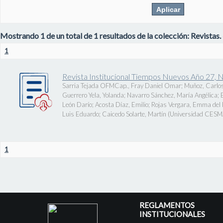
Mostrando 1 de un total de 1 resultados de la colección: Revistas.
1
Revista Institucional Tiempos Nuevos Año 27, 
Sarria Tejada OFMCap., Fray Daniel Omar
;
Muñoz, Carlos
Guerrero Yela, Yolanda
;
Navarro Sánchez, María Angélica
;
León Darío
;
Acosta Díaz, Emilio
;
Rojas Vergara, Emma del P
Luis Eduardo
;
Caicedo Solarte, Martín
(
Universidad CES
1
REGLAMENTOS
INSTITUCIONALES