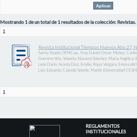
Mostrando 1 de un total de 1 resultados de la colección: Revistas.
1
Revista Institucional Tiempos Nuevos Año 27, 
Sarria Tejada OFMCap., Fray Daniel Omar
;
Muñoz, Carlos
Guerrero Yela, Yolanda
;
Navarro Sánchez, María Angélica
;
León Darío
;
Acosta Díaz, Emilio
;
Rojas Vergara, Emma del P
Luis Eduardo
;
Caicedo Solarte, Martín
(
Universidad CES
1
REGLAMENTOS
INSTITUCIONALES