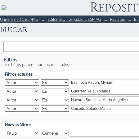
Reposit
Buscar
Universidad CESMAG
→
Editorial Universidad CESMAG
→
Revistas
→
Bu
Buscar
Filtros
Use filtros para refinar sus resultados.
Filtros actuales:
Nuevos filtros: