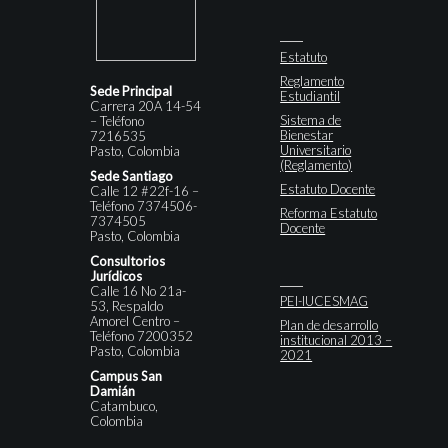
Estatuto
Reglamento
Sede Principal
Estudiantil
Carrera 20A 14-54
Sistema de
– Teléfono
Bienestar
7216535
Universitario
Pasto, Colombia
(Reglamento)
Sede Santiago
Estatuto Docente
Calle 12 #22f-16 –
Teléfono 7374506-
Reforma Estatuto
7374505
Docente
Pasto, Colombia
Consultorios
Jurídicos
Calle 16 No 21a-
PEI-IUCESMAG
53, Respaldo
Amorel Centro –
Plan de desarrollo
Teléfono 7200352
institucional 2013 –
Pasto, Colombia
2021
Campus San
Damián
Catambuco,
Colombia