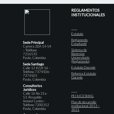
REGLAMENTOS
INSTITUCIONALES
Estatuto
Reglamento
Sede Principal
Estudiantil
Carrera 20A 14-54
Sistema de
– Teléfono
Bienestar
7216535
Universitario
Pasto, Colombia
(Reglamento)
Sede Santiago
Estatuto Docente
Calle 12 #22f-16 –
Teléfono 7374506-
Reforma Estatuto
7374505
Docente
Pasto, Colombia
Consultorios
Jurídicos
Calle 16 No 21a-
PEI-IUCESMAG
53, Respaldo
Amorel Centro –
Plan de desarrollo
Teléfono 7200352
institucional 2013 –
Pasto, Colombia
2021