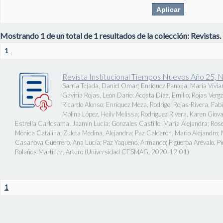
Mostrando 1 de un total de 1 resultados de la colección: Revistas.
1
Revista Institucional Tiempos Nuevos Año 25, 
Sarria Tejada, Daniel Omar
;
Enríquez Pantoja, María Vivia
Gaviria Rojas, León Darío
;
Acosta Díaz, Emilio
;
Rojas Verg
Ricardo Alonso
;
Enríquez Meza, Rodrigo
;
Rojas-Rivera, Fab
Molina López, Heily Melissa
;
Rodríguez Rivera, Karen Giov
Estrella Carlosama, Jazmin Lucia
;
Gonzales Castillo, María Alejandra
;
Rose
Mónica Catalina
;
Zuleta Medina, Alejandra
;
Paz Calderón, Mario Alejandro
;
Casanova Guerrero, Ana Lucía
;
Paz Yaqueno, Armando
;
Figueroa Arévalo, 
Bolaños Martínez, Arturo
(
Universidad CESMAG
,
2020-12-01
)
1