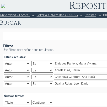
Reposit
Buscar
Universidad CESMAG
→
Editorial Universidad CESMAG
→
Revistas
→
Bu
Buscar
Filtros
Use filtros para refinar sus resultados.
Filtros actuales:
Nuevos filtros: