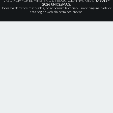
VIGILANCIA POR EL MINISTERIO DE EDUCACIÓN NACIONAL”
© 2016 -
2026 UNICESMAG.
Todos los derechos reservados, no se permite la copia y uso de ninguna parte de
ésta página web sin permisos previos.