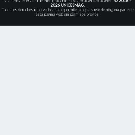
VIGILANCIA POR EL MINISTERIO DE EDUCACIÓN NACIONAL”
© 2016 -
2026 UNICESMAG.
Todos los derechos reservados, no se permite la copia y uso de ninguna parte de
ésta página web sin permisos previos.