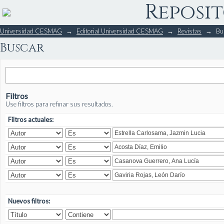
Reposit
Buscar
Universidad CESMAG
→
Editorial Universidad CESMAG
→
Revistas
→
Bu
Buscar
Filtros
Use filtros para refinar sus resultados.
Filtros actuales:
Nuevos filtros: