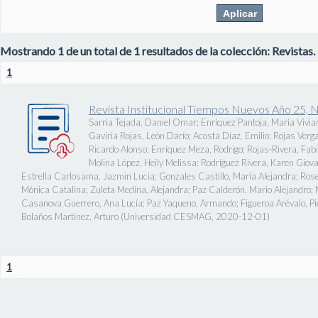
Mostrando 1 de un total de 1 resultados de la colección: Revistas.
1
Revista Institucional Tiempos Nuevos Año 25, 
Sarria Tejada, Daniel Omar
;
Enríquez Pantoja, María Vivia
Gaviria Rojas, León Darío
;
Acosta Díaz, Emilio
;
Rojas Verg
Ricardo Alonso
;
Enríquez Meza, Rodrigo
;
Rojas-Rivera, Fab
Molina López, Heily Melissa
;
Rodríguez Rivera, Karen Giov
Estrella Carlosama, Jazmin Lucia
;
Gonzales Castillo, María Alejandra
;
Rose
Mónica Catalina
;
Zuleta Medina, Alejandra
;
Paz Calderón, Mario Alejandro
;
Casanova Guerrero, Ana Lucía
;
Paz Yaqueno, Armando
;
Figueroa Arévalo, 
Bolaños Martínez, Arturo
(
Universidad CESMAG
,
2020-12-01
)
1