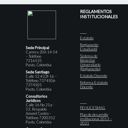
REGLAMENTOS
INSTITUCIONALES
Estatuto
Reglamento
Sede Principal
Estudiantil
Carrera 20A 14-54
Sistema de
– Teléfono
Bienestar
7216535
Universitario
Pasto, Colombia
(Reglamento)
Sede Santiago
Estatuto Docente
Calle 12 #22f-16 –
Teléfono 7374506-
Reforma Estatuto
7374505
Docente
Pasto, Colombia
Consultorios
Jurídicos
Calle 16 No 21a-
PEI-IUCESMAG
53, Respaldo
Amorel Centro –
Plan de desarrollo
Teléfono 7200352
institucional 2013 –
Pasto, Colombia
2021