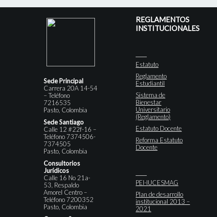
REGLAMENTOS
INSTITUCIONALES
Estatuto
Reglamento
Sede Principal
Estudiantil
Carrera 20A 14-54
Sistema de
– Teléfono
Bienestar
7216535
Universitario
Pasto, Colombia
(Reglamento)
Sede Santiago
Estatuto Docente
Calle 12 #22f-16 –
Teléfono 7374506-
Reforma Estatuto
7374505
Docente
Pasto, Colombia
Consultorios
Jurídicos
Calle 16 No 21a-
PEI-IUCESMAG
53, Respaldo
Amorel Centro –
Plan de desarrollo
Teléfono 7200352
institucional 2013 –
Pasto, Colombia
2021