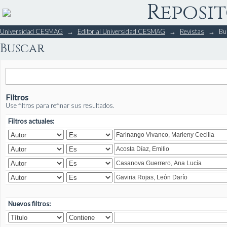
Reposit
Buscar
Universidad CESMAG
→
Editorial Universidad CESMAG
→
Revistas
→
Bu
Buscar
Filtros
Use filtros para refinar sus resultados.
Filtros actuales:
Nuevos filtros: