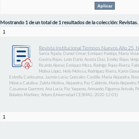
Mostrando 1 de un total de 1 resultados de la colección: Revistas.
1
Revista Institucional Tiempos Nuevos Año 25, 
Sarria Tejada, Daniel Omar
;
Enríquez Pantoja, María Vivia
Gaviria Rojas, León Darío
;
Acosta Díaz, Emilio
;
Rojas Verg
Ricardo Alonso
;
Enríquez Meza, Rodrigo
;
Rojas-Rivera, Fab
Molina López, Heily Melissa
;
Rodríguez Rivera, Karen Giov
Estrella Carlosama, Jazmin Lucia
;
Gonzales Castillo, María Alejandra
;
Rose
Mónica Catalina
;
Zuleta Medina, Alejandra
;
Paz Calderón, Mario Alejandro
;
Casanova Guerrero, Ana Lucía
;
Paz Yaqueno, Armando
;
Figueroa Arévalo, 
Bolaños Martínez, Arturo
(
Universidad CESMAG
,
2020-12-01
)
1