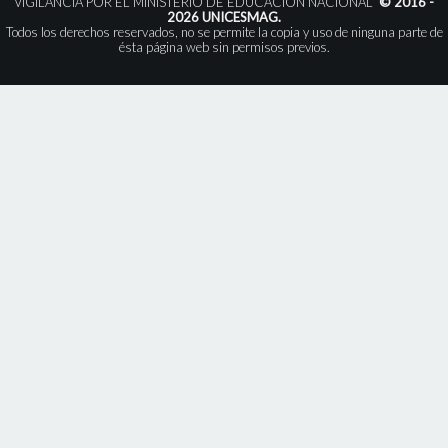
VIGILANCIA POR EL MINISTERIO DE EDUCACIÓN NACIONAL”
© 2016 -
2026 UNICESMAG.
Todos los derechos reservados, no se permite la copia y uso de ninguna parte de
ésta página web sin permisos previos.