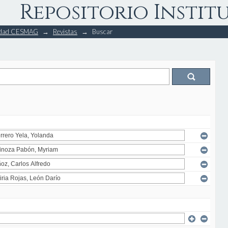
Repositorio Instit
rsidad CESMAG
→
Revistas
→
Buscar