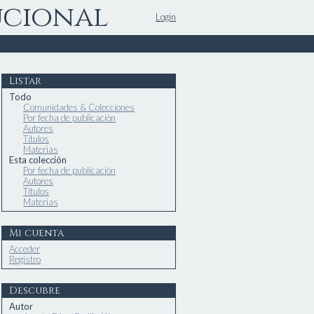
ucional
Login
Listar
Todo
Comunidades & Colecciones
Por fecha de publicación
Autores
Títulos
Materias
Esta colección
Por fecha de publicación
Autores
Títulos
Materias
Mi cuenta
Acceder
Registro
Descubre
Autor