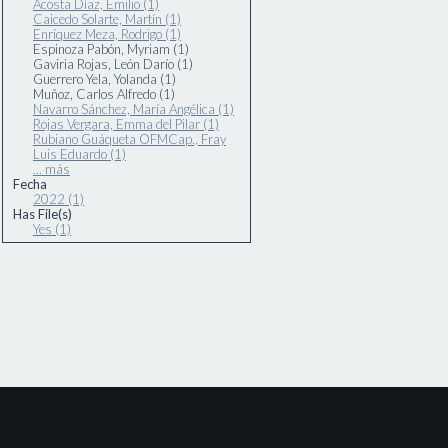
Acosta Díaz, Emilio (1)
Caicedo Solarte, Martín (1)
Enríquez Meza, Rodrigo (1)
Espinoza Pabón, Myriam (1)
Gaviria Rojas, León Darío (1)
Guerrero Yela, Yolanda (1)
Muñoz, Carlos Alfredo (1)
Navarro Sánchez, María Angélica (1)
Rojas Vergara, Emma del Pilar (1)
Rubiano Guáqueta OFMCap., Fray
Luis Eduardo (1)
... más
Fecha
2022 (1)
Has File(s)
Yes (1)