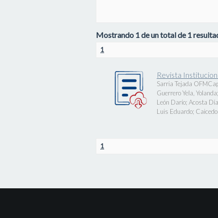
Mostrando 1 de un total de 1 resultad
1
Revista Instituci
Sarria Tejada OFMCap
Guerrero Yela, Yolanda
León Darío
;
Acosta Día
Luis Eduardo
;
Caicedo 
1