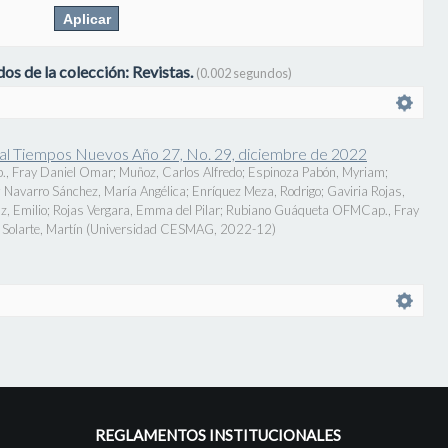
os de la colección: Revistas.
(0.002 segundos)
onal Tiempos Nuevos Año 27, No. 29, diciembre de 2022
., Fray Daniel Omar
;
Muñoz, Carlos Alfredo
;
Espinoza Pabón, Myriam
;
;
Navarro Sánchez, María Angélica
;
Enríquez Meza, Rodrigo
;
Gaviria Rojas,
z, Emilio
;
Rojas Vergara, Emma del Pilar
;
Rubiano Guáqueta OFMCap., Fray
Solarte, Martín
(
Universidad CESMAG
,
2022-12
)
REGLAMENTOS INSTITUCIONALES