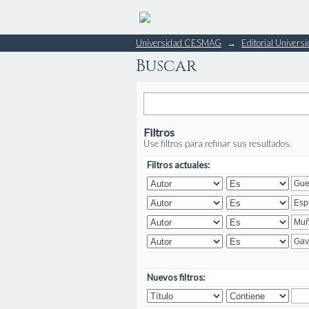
Buscar
Universidad CESMAG
→
Editorial Unive
Buscar
Filtros
Use filtros para refinar sus resultados.
Filtros actuales:
Nuevos filtros: