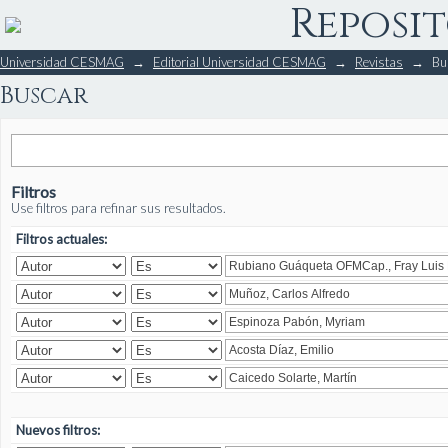
Reposit
Buscar
Universidad CESMAG
→
Editorial Universidad CESMAG
→
Revistas
→
Bu
Buscar
Filtros
Use filtros para refinar sus resultados.
Filtros actuales:
Nuevos filtros: