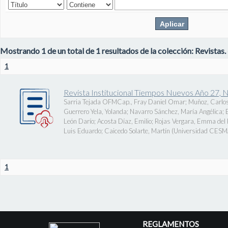
Mostrando 1 de un total de 1 resultados de la colección: Revistas.
1
Revista Institucional Tiempos Nuevos Año 27, 
Sarria Tejada OFMCap., Fray Daniel Omar
;
Muñoz, Carlos
Guerrero Yela, Yolanda
;
Navarro Sánchez, María Angélica
;
León Darío
;
Acosta Díaz, Emilio
;
Rojas Vergara, Emma del P
Luis Eduardo
;
Caicedo Solarte, Martín
(
Universidad CES
1
REGLAMENTOS