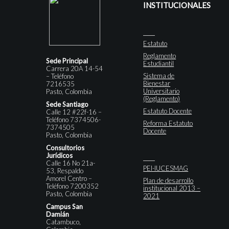
INSTITUCIONALES
Estatuto
Reglamento
Sede Principal
Estudiantil
Carrera 20A 14-54
Sistema de
– Teléfono
Bienestar
7216535
Universitario
Pasto, Colombia
(Reglamento)
Sede Santiago
Estatuto Docente
Calle 12 #22f-16 –
Teléfono 7374506-
Reforma Estatuto
7374505
Docente
Pasto, Colombia
Consultorios
Jurídicos
Calle 16 No 21a-
PEI-IUCESMAG
53, Respaldo
Amorel Centro –
Plan de desarrollo
Teléfono 7200352
institucional 2013 –
Pasto, Colombia
2021
Campus San
Damián
Catambuco,