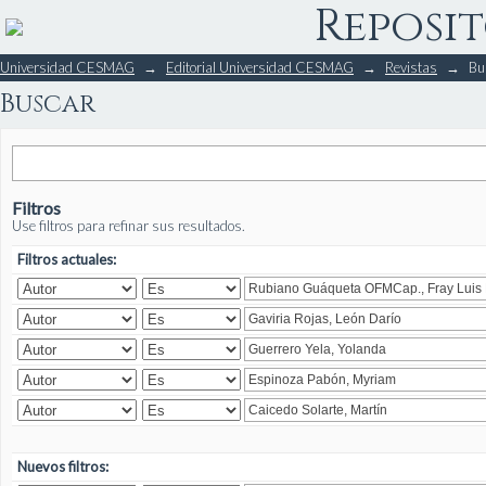
Reposit
Buscar
Universidad CESMAG
→
Editorial Universidad CESMAG
→
Revistas
→
Bu
Buscar
Filtros
Use filtros para refinar sus resultados.
Filtros actuales:
Nuevos filtros: