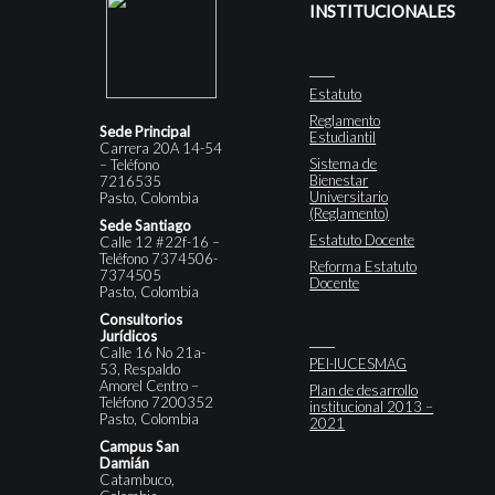
INSTITUCIONALES
Estatuto
Reglamento
Sede Principal
Estudiantil
Carrera 20A 14-54
Sistema de
– Teléfono
Bienestar
7216535
Universitario
Pasto, Colombia
(Reglamento)
Sede Santiago
Estatuto Docente
Calle 12 #22f-16 –
Teléfono 7374506-
Reforma Estatuto
7374505
Docente
Pasto, Colombia
Consultorios
Jurídicos
Calle 16 No 21a-
PEI-IUCESMAG
53, Respaldo
Amorel Centro –
Plan de desarrollo
Teléfono 7200352
institucional 2013 –
Pasto, Colombia
2021
Campus San
Damián
Catambuco,