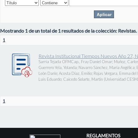
Mostrando 1 de un total de 1 resultados de la colección: Revistas.
1
Revista Institucional Tiempos Nuevos Año 27, 
Sarria Tejada OFMCap., Fray Daniel Omar
;
Muñoz, Carlos
Guerrero Yela, Yolanda
;
Navarro Sánchez, María Angélica
;
León Darío
;
Acosta Díaz, Emilio
;
Rojas Vergara, Emma del P
Luis Eduardo
;
Caicedo Solarte, Martín
(
Universidad CES
1
REGLAMENTOS