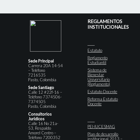
REGLAMENTOS
INSTITUCIONALES
Estatuto
Reglamento
Sede Principal
Estudiantil
Carrera 20A 14-54
Sistema de
– Teléfono
Bienestar
7216535
Universitario
Pasto, Colombia
(Reglamento)
Sede Santiago
Estatuto Docente
Calle 12 #22f-16 –
Teléfono 7374506-
Reforma Estatuto
7374505
Docente
Pasto, Colombia
Consultorios
Jurídicos
Calle 16 No 21a-
PEI-IUCESMAG
53, Respaldo
Amorel Centro –
Plan de desarrollo
Teléfono 7200352
institucional 2013 –