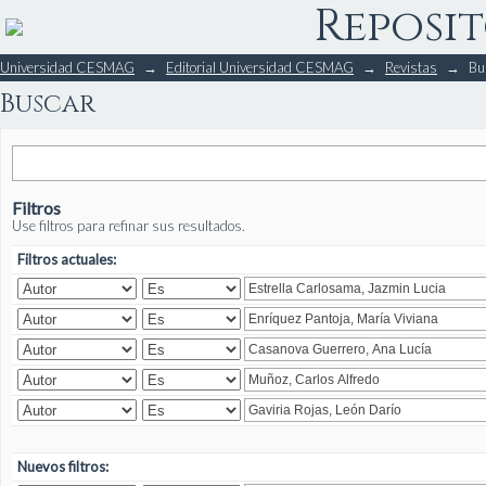
Reposit
Buscar
Universidad CESMAG
→
Editorial Universidad CESMAG
→
Revistas
→
Bu
Buscar
Filtros
Use filtros para refinar sus resultados.
Filtros actuales:
Nuevos filtros: