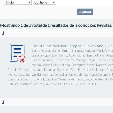
Mostrando 1 de un total de 1 resultados de la colección: Revistas.
1
Revista Institucional Tiempos Nuevos Año 25, 
Sarria Tejada, Daniel Omar
;
Enríquez Pantoja, María Vivia
Gaviria Rojas, León Darío
;
Acosta Díaz, Emilio
;
Rojas Verg
Ricardo Alonso
;
Enríquez Meza, Rodrigo
;
Rojas-Rivera, Fab
Molina López, Heily Melissa
;
Rodríguez Rivera, Karen Giov
Estrella Carlosama, Jazmin Lucia
;
Gonzales Castillo, María Alejandra
;
Rose
Mónica Catalina
;
Zuleta Medina, Alejandra
;
Paz Calderón, Mario Alejandro
;
Casanova Guerrero, Ana Lucía
;
Paz Yaqueno, Armando
;
Figueroa Arévalo, 
Bolaños Martínez, Arturo
(
Universidad CESMAG
,
2020-12-01
)
1