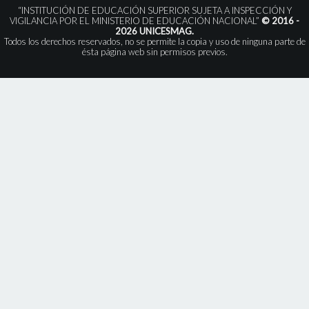
“INSTITUCIÓN DE EDUCACIÓN SUPERIOR SUJETA A INSPECCIÓN Y
VIGILANCIA POR EL MINISTERIO DE EDUCACIÓN NACIONAL”
© 2016 -
2026 UNICESMAG.
Todos los derechos reservados, no se permite la copia y uso de ninguna parte de
ésta página web sin permisos previos.