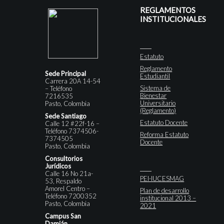
REGLAMENTOS
INSTITUCIONALES
Estatuto
Reglamento
Sede Principal
Estudiantil
Carrera 20A 14-54
Sistema de
– Teléfono
Bienestar
7216535
Universitario
Pasto, Colombia
(Reglamento)
Sede Santiago
Estatuto Docente
Calle 12 #22f-16 –
Teléfono 7374506-
Reforma Estatuto
7374505
Docente
Pasto, Colombia
Consultorios
Jurídicos
Calle 16 No 21a-
PEI-IUCESMAG
53, Respaldo
Amorel Centro –
Plan de desarrollo
Teléfono 7200352
institucional 2013 –
Pasto, Colombia
2021
Campus San
Damián