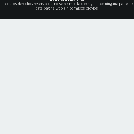
Todos los derechos reservados, no se permite la copia y uso de ninguna parte de
ésta página web sin permisos previos.