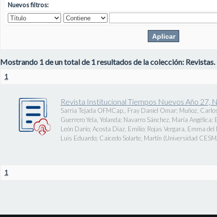
Nuevos filtros:
Mostrando 1 de un total de 1 resultados de la colección: Revistas.
1
Revista Institucional Tiempos Nuevos Año 27, 
Sarria Tejada OFMCap., Fray Daniel Omar
;
Muñoz, Carlos
Guerrero Yela, Yolanda
;
Navarro Sánchez, María Angélica
;
León Darío
;
Acosta Díaz, Emilio
;
Rojas Vergara, Emma del P
Luis Eduardo
;
Caicedo Solarte, Martín
(
Universidad CES
1