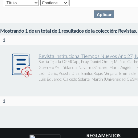
Mostrando 1 de un total de 1 resultados de la colección: Revistas.
1
Revista Institucional Tiempos Nuevos Año 27, 
Sarria Tejada OFMCap., Fray Daniel Omar
;
Muñoz, Carlos
Guerrero Yela, Yolanda
;
Navarro Sánchez, María Angélica
;
León Darío
;
Acosta Díaz, Emilio
;
Rojas Vergara, Emma del P
Luis Eduardo
;
Caicedo Solarte, Martín
(
Universidad CES
1
REGLAMENTOS