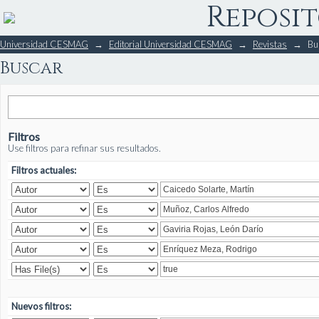
Reposit
Buscar
Universidad CESMAG
→
Editorial Universidad CESMAG
→
Revistas
→
Bu
Buscar
Filtros
Use filtros para refinar sus resultados.
Filtros actuales:
Nuevos filtros: