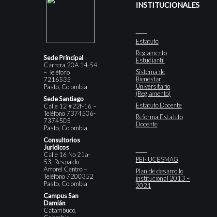
INSTITUCIONALES
Estatuto
Reglamento
Sede Principal
Estudiantil
Carrera 20A 14-54
Sistema de
– Teléfono
Bienestar
7216535
Universitario
Pasto, Colombia
(Reglamento)
Sede Santiago
Estatuto Docente
Calle 12 #22f-16 –
Teléfono 7374506-
Reforma Estatuto
7374505
Docente
Pasto, Colombia
Consultorios
Jurídicos
Calle 16 No 21a-
PEI-IUCESMAG
53, Respaldo
Amorel Centro –
Plan de desarrollo
Teléfono 7200352
institucional 2013 –
Pasto, Colombia
2021
Campus San
Damián
Catambuco,