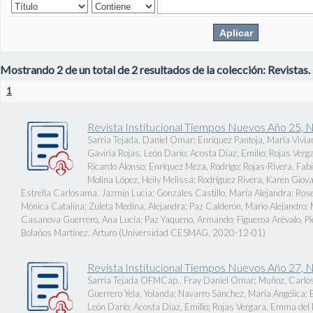
Mostrando 2 de un total de 2 resultados de la colección: Revistas.
1
Revista Institucional Tiempos Nuevos Año 25, 
Sarria Tejada, Daniel Omar
;
Enríquez Pantoja, María Vivia
Gaviria Rojas, León Darío
;
Acosta Díaz, Emilio
;
Rojas Verg
Ricardo Alonso
;
Enríquez Meza, Rodrigo
;
Rojas-Rivera, Fab
Molina López, Heily Melissa
;
Rodríguez Rivera, Karen Giov
Estrella Carlosama, Jazmin Lucia
;
Gonzales Castillo, María Alejandra
;
Rose
Mónica Catalina
;
Zuleta Medina, Alejandra
;
Paz Calderón, Mario Alejandro
;
Casanova Guerrero, Ana Lucía
;
Paz Yaqueno, Armando
;
Figueroa Arévalo, 
Bolaños Martínez, Arturo
(
Universidad CESMAG
,
2020-12-01
)
Revista Institucional Tiempos Nuevos Año 27, 
Sarria Tejada OFMCap., Fray Daniel Omar
;
Muñoz, Carlos
Guerrero Yela, Yolanda
;
Navarro Sánchez, María Angélica
;
León Darío
;
Acosta Díaz, Emilio
;
Rojas Vergara, Emma del P