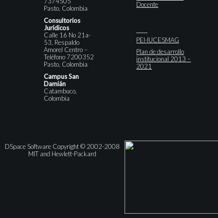
7374505
Docente
Pasto, Colombia
Consultorios
Jurídicos
Calle 16 No 21a-
PEI-IUCESMAG
53, Respaldo
Amorel Centro –
Plan de desarrollo
Teléfono 7200352
institucional 2013 –
Pasto, Colombia
2021
Campus San
Damián
Catambuco,
Colombia
DSpace Software Copyright © 2002-2008
MIT and Hewlett-Packard