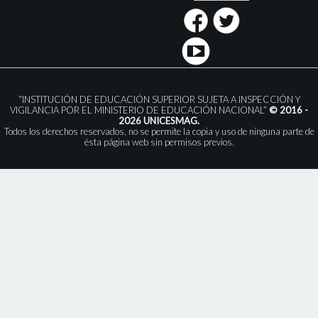
“INSTITUCIÓN DE EDUCACIÓN SUPERIOR SUJETA A INSPECCIÓN Y
VIGILANCIA POR EL MINISTERIO DE EDUCACIÓN NACIONAL”
© 2016 -
2026 UNICESMAG.
Todos los derechos reservados, no se permite la copia y uso de ninguna parte de
ésta página web sin permisos previos.