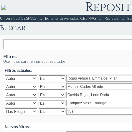
Reposit
Buscar
Universidad CESMAG
→
Editorial Universidad CESMAG
→
Revistas
→
Bu
Buscar
Filtros
Use filtros para refinar sus resultados.
Filtros actuales:
Nuevos filtros: