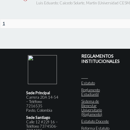
Luis Eduardo
;
Caicedo Solarte, Martín
(
Universidad CES
1
REGLAMENTOS
INSTITUCIONALES
Estatuto
Reglamento
Sede Principal
Estudiantil
Carrera 20A 14-54
Sistema de
– Teléfono
Bienestar
7216535
Universitario
Pasto, Colombia
(Reglamento)
Sede Santiago
Estatuto Docente
Calle 12 #22f-16 –
Teléfono 7374506-
Reforma Estatuto