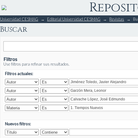
Reposit
Buscar
Universidad CESMAG
→
Editorial Universidad CESMAG
→
Revistas
→
Bu
Buscar
Filtros
Use filtros para refinar sus resultados.
Filtros actuales:
Nuevos filtros: