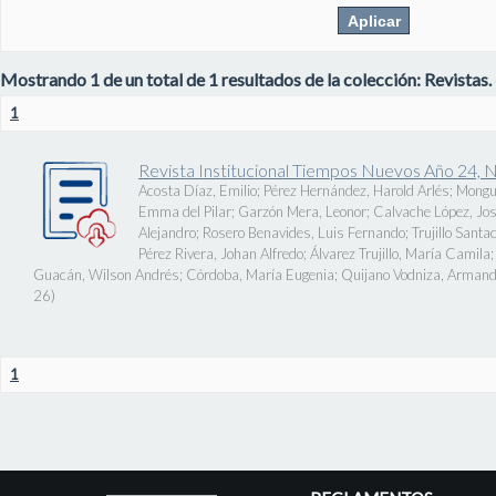
Mostrando 1 de un total de 1 resultados de la colección: Revistas.
1
Revista Institucional Tiempos Nuevos Año 24, 
Acosta Díaz, Emilio
;
Pérez Hernández, Harold Arlés
;
Mongu
Emma del Pilar
;
Garzón Mera, Leonor
;
Calvache López, J
Alejandro
;
Rosero Benavides, Luis Fernando
;
Trujillo Santa
Pérez Rivera, Johan Alfredo
;
Álvarez Trujillo, María Camila
Guacán, Wilson Andrés
;
Córdoba, María Eugenia
;
Quijano Vodniza, Armand
26
)
1