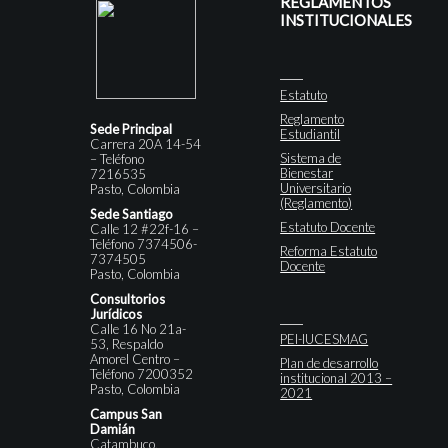
REGLAMENTOS
INSTITUCIONALES
Estatuto
Reglamento
Sede Principal
Estudiantil
Carrera 20A 14-54
Sistema de
– Teléfono
Bienestar
7216535
Universitario
Pasto, Colombia
(Reglamento)
Sede Santiago
Estatuto Docente
Calle 12 #22f-16 –
Teléfono 7374506-
Reforma Estatuto
7374505
Docente
Pasto, Colombia
Consultorios
Jurídicos
Calle 16 No 21a-
PEI-IUCESMAG
53, Respaldo
Amorel Centro –
Plan de desarrollo
Teléfono 7200352
institucional 2013 –
Pasto, Colombia
2021
Campus San
Damián
Catambuco,