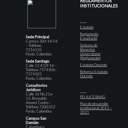
REGLAMENTOS
INSTITUCIONALES
Estatuto
Reglamento
Sede Principal
Estudiantil
Carrera 20A 14-54
Sistema de
– Teléfono
Bienestar
7216535
Universitario
Pasto, Colombia
(Reglamento)
Sede Santiago
Estatuto Docente
Calle 12 #22f-16 –
Teléfono 7374506-
Reforma Estatuto
7374505
Docente
Pasto, Colombia
Consultorios
Jurídicos
Calle 16 No 21a-
PEI-IUCESMAG
53, Respaldo
Amorel Centro –
Plan de desarrollo
Teléfono 7200352
institucional 2013 –
Pasto, Colombia
2021
Campus San
Damián
Catambuco,