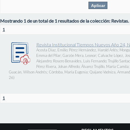
Mostrando 1 de un total de 1 resultados de la colección: Revistas.
1
Revista Institucional Tiempos Nuevos Año 24, 
Acosta Díaz, Emilio
;
Pérez Hernández, Harold Arlés
;
Mongu
Emma del Pilar
;
Garzón Mera, Leonor
;
Calvache López, J
Alejandro
;
Rosero Benavides, Luis Fernando
;
Trujillo Santa
Pérez Rivera, Johan Alfredo
;
Álvarez Trujillo, María Camila
Guacán, Wilson Andrés
;
Córdoba, María Eugenia
;
Quijano Vodniza, Armand
26
)
1