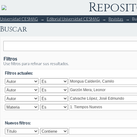
Reposit
Buscar
Universidad CESMAG
→
Editorial Universidad CESMAG
→
Revistas
→
Bu
Buscar
Filtros
Use filtros para refinar sus resultados.
Filtros actuales:
Nuevos filtros: