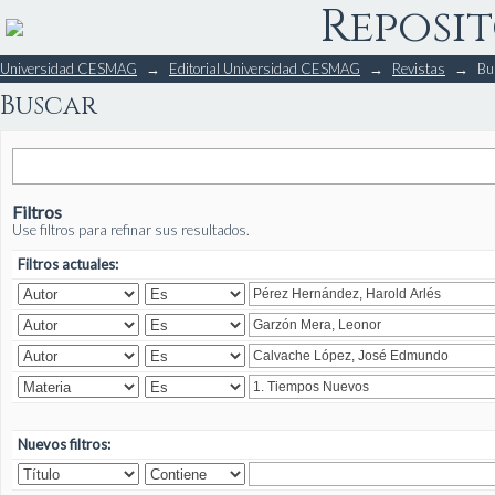
Reposit
Buscar
Universidad CESMAG
→
Editorial Universidad CESMAG
→
Revistas
→
Bu
Buscar
Filtros
Use filtros para refinar sus resultados.
Filtros actuales:
Nuevos filtros: