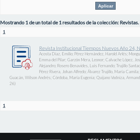
Mostrando 1 de un total de 1 resultados de la colección: Revistas.
1
Revista Institucional Tiempos Nuevos Año 24, 
Acosta Díaz, Emilio
;
Pérez Hernández, Harold Arlés
;
Mongu
Emma del Pilar
;
Garzón Mera, Leonor
;
Calvache López, J
Alejandro
;
Rosero Benavides, Luis Fernando
;
Trujillo Santa
Pérez Rivera, Johan Alfredo
;
Álvarez Trujillo, María Camila
Guacán, Wilson Andrés
;
Córdoba, María Eugenia
;
Quijano Vodniza, Armand
26
)
1