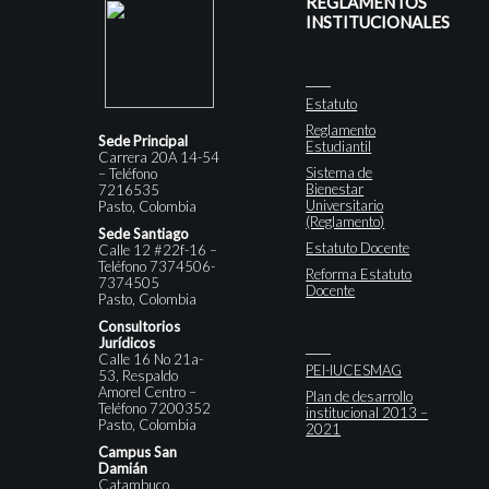
REGLAMENTOS
INSTITUCIONALES
Estatuto
Reglamento
Sede Principal
Estudiantil
Carrera 20A 14-54
Sistema de
– Teléfono
Bienestar
7216535
Universitario
Pasto, Colombia
(Reglamento)
Sede Santiago
Estatuto Docente
Calle 12 #22f-16 –
Teléfono 7374506-
Reforma Estatuto
7374505
Docente
Pasto, Colombia
Consultorios
Jurídicos
Calle 16 No 21a-
PEI-IUCESMAG
53, Respaldo
Amorel Centro –
Plan de desarrollo
Teléfono 7200352
institucional 2013 –
Pasto, Colombia
2021
Campus San
Damián
Catambuco,