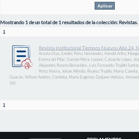
Mostrando 1 de un total de 1 resultados de la colección: Revistas.
1
Revista Institucional Tiempos Nuevos Año 24, 
Acosta Díaz, Emilio
;
Pérez Hernández, Harold Arlés
;
Mongu
Emma del Pilar
;
Garzón Mera, Leonor
;
Calvache López, J
Alejandro
;
Rosero Benavides, Luis Fernando
;
Trujillo Santa
Pérez Rivera, Johan Alfredo
;
Álvarez Trujillo, María Camila
Guacán, Wilson Andrés
;
Córdoba, María Eugenia
;
Quijano Vodniza, Armand
26
)
1