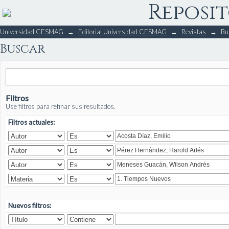
Reposit
Buscar
Universidad CESMAG
→
Editorial Universidad CESMAG
→
Revistas
→
Bu
Buscar
Filtros
Use filtros para refinar sus resultados.
Filtros actuales:
Nuevos filtros: