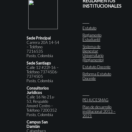
REGLAMENTOS
INSTITUCIONALES
Estatuto
Reglamento
Sede Principal
Estudiantil
Carrera 20A 14-54
Sistema de
– Teléfono
Bienestar
7216535
Universitario
Pasto, Colombia
(Reglamento)
Sede Santiago
Estatuto Docente
Calle 12 #22f-16 –
Teléfono 7374506-
Reforma Estatuto
7374505
Docente
Pasto, Colombia
Consultorios
Jurídicos
Calle 16 No 21a-
PEI-IUCESMAG
53, Respaldo
Amorel Centro –
Plan de desarrollo
Teléfono 7200352
institucional 2013 –
Pasto, Colombia
2021
Campus San
Damián
Catambuco,