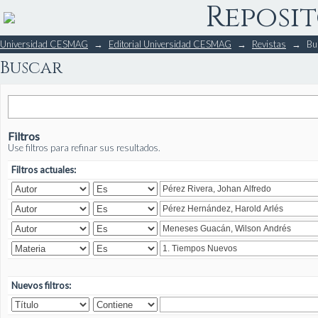
Reposit
Buscar
Universidad CESMAG
→
Editorial Universidad CESMAG
→
Revistas
→
Bu
Buscar
Filtros
Use filtros para refinar sus resultados.
Filtros actuales:
Nuevos filtros: