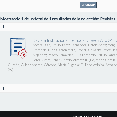
Mostrando 1 de un total de 1 resultados de la colección: Revistas.
1
Revista Institucional Tiempos Nuevos Año 24, 
Acosta Díaz, Emilio
;
Pérez Hernández, Harold Arlés
;
Mongu
Emma del Pilar
;
Garzón Mera, Leonor
;
Calvache López, J
Alejandro
;
Rosero Benavides, Luis Fernando
;
Trujillo Santa
Pérez Rivera, Johan Alfredo
;
Álvarez Trujillo, María Camila
Guacán, Wilson Andrés
;
Córdoba, María Eugenia
;
Quijano Vodniza, Armand
26
)
1