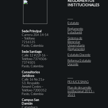
REGLAMENTOS
INSTITUCIONALES
Estatuto
Reglamento
Sede Principal
Estudiantil
Carrera 20A 14-54
Sistema de
– Teléfono
Bienestar
7216535
Universitario
Pasto, Colombia
(Reglamento)
Sede Santiago
Estatuto Docente
Calle 12 #22f-16 –
Teléfono 7374506-
Reforma Estatuto
7374505
Docente
Pasto, Colombia
Consultorios
Jurídicos
Calle 16 No 21a-
PEI-IUCESMAG
53, Respaldo
Amorel Centro –
Plan de desarrollo
Teléfono 7200352
institucional 2013 –
Pasto, Colombia
2021
Campus San
Damián
Catambuco,