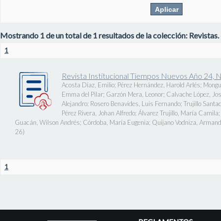
Mostrando 1 de un total de 1 resultados de la colección: Revistas.
1
Revista Institucional Tiempos Nuevos Año 24, 
Acosta Díaz, Emilio
;
Pérez Hernández, Harold Arlés
;
Mongu
Emma del Pilar
;
Garzón Mera, Leonor
;
Calvache López, J
Alejandro
;
Rosero Benavides, Luis Fernando
;
Trujillo Santa
Pérez Rivera, Johan Alfredo
;
Álvarez Trujillo, María Camila
Guacán, Wilson Andrés
;
Córdoba, María Eugenia
;
Quijano Vodniza, Armand
26
)
1