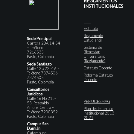
REGLAMENTOS
INSTITUCIONALES
Estatuto
Reglamento
Sede Principal
Estudiantil
Carrera 20A 14-54
Sistema de
– Teléfono
Bienestar
7216535
Universitario
Pasto, Colombia
(Reglamento)
Sede Santiago
Estatuto Docente
Calle 12 #22f-16 –
Teléfono 7374506-
Reforma Estatuto
7374505
Docente
Pasto, Colombia
Consultorios
Jurídicos
Calle 16 No 21a-
PEI-IUCESMAG
53, Respaldo
Amorel Centro –
Plan de desarrollo
Teléfono 7200352
institucional 2013 –
Pasto, Colombia
2021
Campus San
Damián
Catambuco,