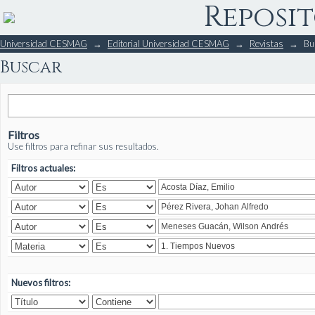
Reposit
Buscar
Universidad CESMAG
→
Editorial Universidad CESMAG
→
Revistas
→
Bu
Buscar
Filtros
Use filtros para refinar sus resultados.
Filtros actuales:
Nuevos filtros: