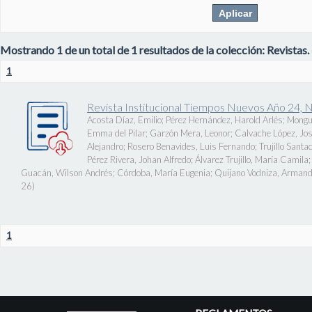
Mostrando 1 de un total de 1 resultados de la colección: Revistas.
1
Revista Institucional Tiempos Nuevos Año 24, 
Acosta Díaz, Emilio
;
Pérez Hernández, Harold Arlés
;
Mongu
Emma del Pilar
;
Garzón Mera, Leonor
;
Calvache López, J
Alejandro
;
Rosero Benavides, Luis Fernando
;
Trujillo Santa
Pérez Rivera, Johan Alfredo
;
Álvarez Trujillo, María Camila
Guacán, Wilson Andrés
;
Córdoba, María Eugenia
;
Quijano Vodniza, Armand
26
)
1