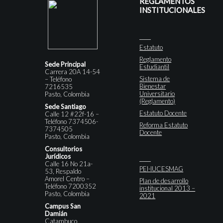
REGLAMENTOS
INSTITUCIONALES
Estatuto
Reglamento
Sede Principal
Estudiantil
Carrera 20A 14-54
Sistema de
– Teléfono
Bienestar
7216535
Universitario
Pasto, Colombia
(Reglamento)
Sede Santiago
Estatuto Docente
Calle 12 #22f-16 –
Teléfono 7374506-
Reforma Estatuto
7374505
Docente
Pasto, Colombia
Consultorios
Jurídicos
Calle 16 No 21a-
PEI-IUCESMAG
53, Respaldo
Amorel Centro –
Plan de desarrollo
Teléfono 7200352
institucional 2013 –
Pasto, Colombia
2021
Campus San
Damián
Catambuco,