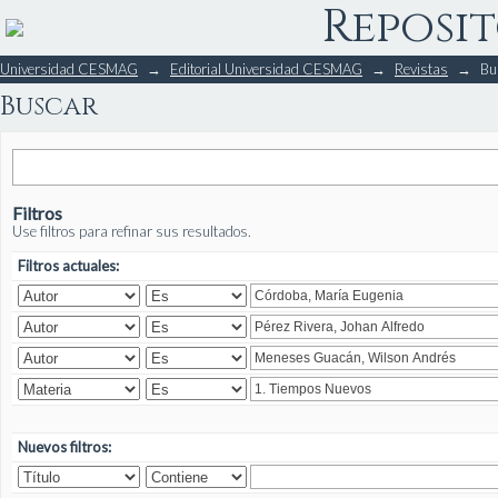
Reposit
Buscar
Universidad CESMAG
→
Editorial Universidad CESMAG
→
Revistas
→
Bu
Buscar
Filtros
Use filtros para refinar sus resultados.
Filtros actuales:
Nuevos filtros: