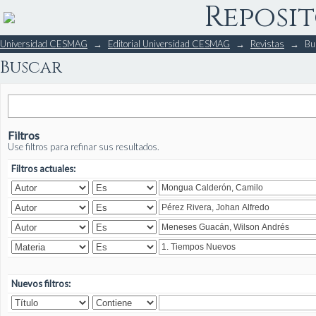
Reposit
Buscar
Universidad CESMAG
→
Editorial Universidad CESMAG
→
Revistas
→
Bu
Buscar
Filtros
Use filtros para refinar sus resultados.
Filtros actuales:
Nuevos filtros: