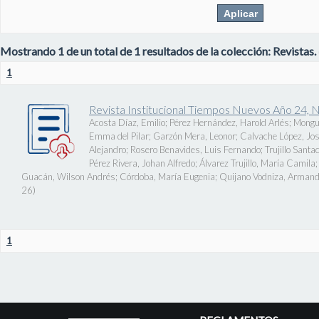
Mostrando 1 de un total de 1 resultados de la colección: Revistas.
1
Revista Institucional Tiempos Nuevos Año 24, 
Acosta Díaz, Emilio
;
Pérez Hernández, Harold Arlés
;
Mongu
Emma del Pilar
;
Garzón Mera, Leonor
;
Calvache López, J
Alejandro
;
Rosero Benavides, Luis Fernando
;
Trujillo Santa
Pérez Rivera, Johan Alfredo
;
Álvarez Trujillo, María Camila
Guacán, Wilson Andrés
;
Córdoba, María Eugenia
;
Quijano Vodniza, Armand
26
)
1