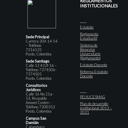
REGLAMENTOS
INSTITUCIONALES
Estatuto
Reglamento
Sede Principal
Estudiantil
Carrera 20A 14-54
Sistema de
– Teléfono
Bienestar
7216535
Universitario
Pasto, Colombia
(Reglamento)
Sede Santiago
Estatuto Docente
Calle 12 #22f-16 –
Teléfono 7374506-
Reforma Estatuto
7374505
Docente
Pasto, Colombia
Consultorios
Jurídicos
Calle 16 No 21a-
PEI-IUCESMAG
53, Respaldo
Amorel Centro –
Plan de desarrollo
Teléfono 7200352
institucional 2013 –
Pasto, Colombia
2021
Campus San
Damián
Catambuco,