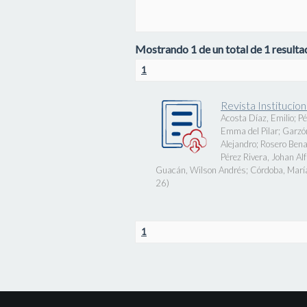
Mostrando 1 de un total de 1 resultad
1
Revista Instituci
Acosta Díaz, Emilio
;
Pé
Emma del Pilar
;
Garzó
Alejandro
;
Rosero Bena
Pérez Rivera, Johan Al
Guacán, Wilson Andrés
;
Córdoba, Marí
26
)
1