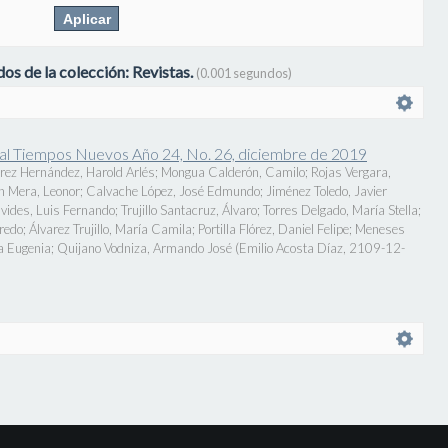
os de la colección: Revistas.
(0.001 segundos)
onal Tiempos Nuevos Año 24, No. 26, diciembre de 2019
rez Hernández, Harold Arlés
;
Mongua Calderón, Camilo
;
Rojas Vergara,
n Mera, Leonor
;
Calvache López, José Edmundo
;
Jiménez Toledo, Javier
vides, Luis Fernando
;
Trujillo Santacruz, Álvaro
;
Torres Delgado, María Stella
;
fredo
;
Álvarez Trujillo, María Camila
;
Portilla Flórez, Daniel Felipe
;
Meneses
a Eugenia
;
Quijano Vodniza, Armando José
(
Emilio Acosta Díaz
,
2109-12-