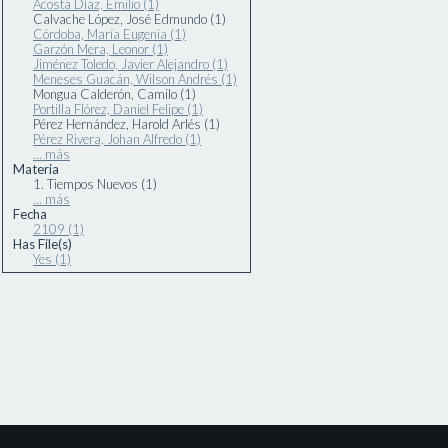
Acosta Díaz, Emilio (1)
Calvache López, José Edmundo (1)
Córdoba, María Eugenia (1)
Garzón Mera, Leonor (1)
Jiménez Toledo, Javier Alejandro (1)
Meneses Guacán, Wilson Andrés (1)
Mongua Calderón, Camilo (1)
Portilla Flórez, Daniel Felipe (1)
Pérez Hernández, Harold Arlés (1)
Pérez Rivera, Johan Alfredo (1)
... más
Materia
1. Tiempos Nuevos (1)
... más
Fecha
2109 (1)
Has File(s)
Yes (1)