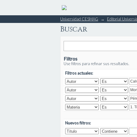
Buscar
Universidad CESMAG
→
Editorial Unive
Buscar
Filtros
Use filtros para refinar sus resultados.
Filtros actuales:
Nuevos filtros: