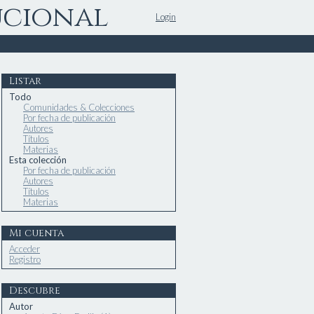
ucional
Login
Listar
Todo
Comunidades & Colecciones
Por fecha de publicación
Autores
Títulos
Materias
Esta colección
Por fecha de publicación
Autores
Títulos
Materias
Mi cuenta
Acceder
Registro
Descubre
Autor