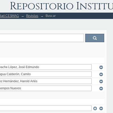
Repositorio Instit
rsidad CESMAG
→
Revistas
→
Buscar