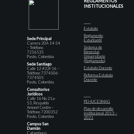
REGLAMENTOS
INSTITUCIONALES
Estatuto
Reglamento
Sede Principal
Estudiantil
Carrera 20A 14-54
Sistema de
– Teléfono
Bienestar
7216535
Universitario
Pasto, Colombia
(Reglamento)
Sede Santiago
Estatuto Docente
Calle 12 #22f-16 –
Teléfono 7374506-
Reforma Estatuto
7374505
Docente
Pasto, Colombia
Consultorios
Jurídicos
Calle 16 No 21a-
PEI-IUCESMAG
53, Respaldo
Amorel Centro –
Plan de desarrollo
Teléfono 7200352
institucional 2013 –
Pasto, Colombia
2021
Campus San
Damián
Catambuco,