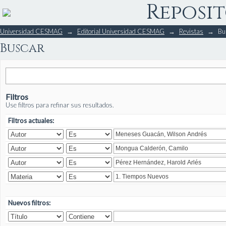
Reposit
Buscar
Universidad CESMAG
→
Editorial Universidad CESMAG
→
Revistas
→
Bu
Buscar
Filtros
Use filtros para refinar sus resultados.
Filtros actuales:
Nuevos filtros: