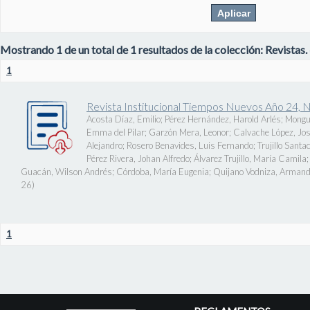
Mostrando 1 de un total de 1 resultados de la colección: Revistas.
1
Revista Institucional Tiempos Nuevos Año 24, 
Acosta Díaz, Emilio
;
Pérez Hernández, Harold Arlés
;
Mongu
Emma del Pilar
;
Garzón Mera, Leonor
;
Calvache López, J
Alejandro
;
Rosero Benavides, Luis Fernando
;
Trujillo Santa
Pérez Rivera, Johan Alfredo
;
Álvarez Trujillo, María Camila
Guacán, Wilson Andrés
;
Córdoba, María Eugenia
;
Quijano Vodniza, Armand
26
)
1