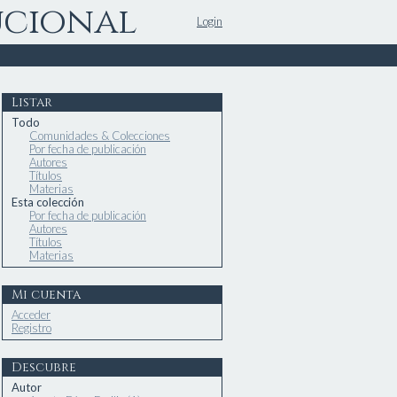
ucional
Login
Listar
Todo
Comunidades & Colecciones
Por fecha de publicación
Autores
Títulos
Materias
Esta colección
Por fecha de publicación
Autores
Títulos
Materias
Mi cuenta
Acceder
Registro
Descubre
Autor