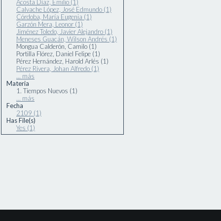
Acosta Díaz, Emilio (1)
Calvache López, José Edmundo (1)
Córdoba, María Eugenia (1)
Garzón Mera, Leonor (1)
Jiménez Toledo, Javier Alejandro (1)
Meneses Guacán, Wilson Andrés (1)
Mongua Calderón, Camilo (1)
Portilla Flórez, Daniel Felipe (1)
Pérez Hernández, Harold Arlés (1)
Pérez Rivera, Johan Alfredo (1)
... más
Materia
1. Tiempos Nuevos (1)
... más
Fecha
2109 (1)
Has File(s)
Yes (1)