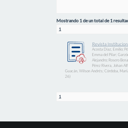
Mostrando 1 de un total de 1 resultad
1
Revista Instituci
Acosta Díaz, Emilio
;
Pé
Emma del Pilar
;
Garzó
Alejandro
;
Rosero Bena
Pérez Rivera, Johan Al
Guacán, Wilson Andrés
;
Córdoba, Marí
26
)
1