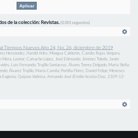
os de la colección: Revistas.
(0.001 segundos)
onal Tiempos Nuevos Año 24, No. 26, diciembre de 2019
rez Hernández, Harold Arlés
;
Mongua Calderón, Camilo
;
Rojas Vergara,
n Mera, Leonor
;
Calvache López, José Edmundo
;
Jiménez Toledo, Javier
vides, Luis Fernando
;
Trujillo Santacruz, Álvaro
;
Torres Delgado, María Stella
;
fredo
;
Álvarez Trujillo, María Camila
;
Portilla Flórez, Daniel Felipe
;
Meneses
a Eugenia
;
Quijano Vodniza, Armando José
(
Emilio Acosta Díaz
,
2109-12-