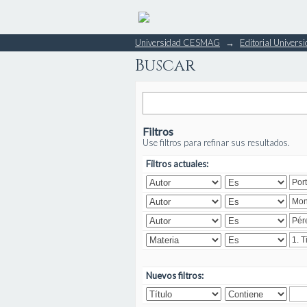
Buscar
Universidad CESMAG
→
Editorial Unive
Buscar
Filtros
Use filtros para refinar sus resultados.
Filtros actuales:
Nuevos filtros: