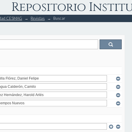
Repositorio Instit
rsidad CESMAG
→
Revistas
→
Buscar