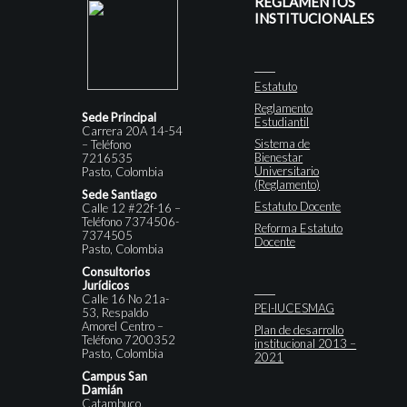
REGLAMENTOS
INSTITUCIONALES
Estatuto
Reglamento
Sede Principal
Estudiantil
Carrera 20A 14-54
Sistema de
– Teléfono
Bienestar
7216535
Universitario
Pasto, Colombia
(Reglamento)
Sede Santiago
Estatuto Docente
Calle 12 #22f-16 –
Teléfono 7374506-
Reforma Estatuto
7374505
Docente
Pasto, Colombia
Consultorios
Jurídicos
Calle 16 No 21a-
PEI-IUCESMAG
53, Respaldo
Amorel Centro –
Plan de desarrollo
Teléfono 7200352
institucional 2013 –
Pasto, Colombia
2021
Campus San
Damián
Catambuco,