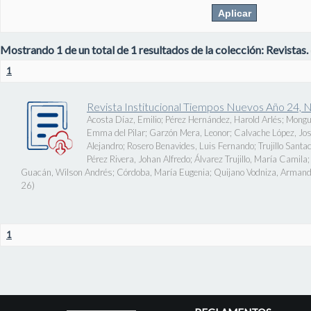
Mostrando 1 de un total de 1 resultados de la colección: Revistas.
1
Revista Institucional Tiempos Nuevos Año 24, 
Acosta Díaz, Emilio
;
Pérez Hernández, Harold Arlés
;
Mongu
Emma del Pilar
;
Garzón Mera, Leonor
;
Calvache López, J
Alejandro
;
Rosero Benavides, Luis Fernando
;
Trujillo Santa
Pérez Rivera, Johan Alfredo
;
Álvarez Trujillo, María Camila
Guacán, Wilson Andrés
;
Córdoba, María Eugenia
;
Quijano Vodniza, Armand
26
)
1