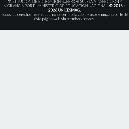
“INSTITUCIÓN DE EDUCACIÓN SUPERIOR SUJETA A INSPECCIÓN Y
VIGILANCIA POR EL MINISTERIO DE EDUCACIÓN NACIONAL”
© 2016 -
2026 UNICESMAG.
Todos los derechos reservados, no se permite la copia y uso de ninguna parte de
ésta página web sin permisos previos.