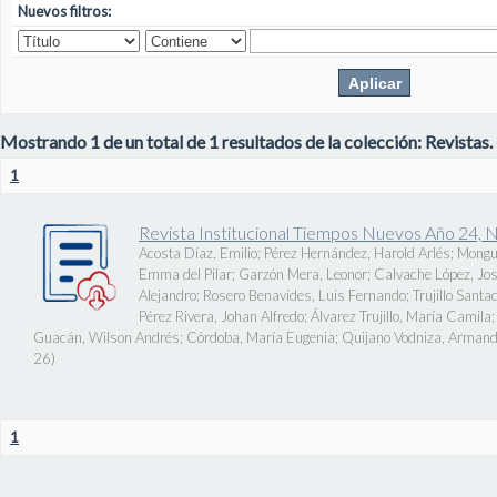
Nuevos filtros:
Mostrando 1 de un total de 1 resultados de la colección: Revistas.
1
Revista Institucional Tiempos Nuevos Año 24, 
Acosta Díaz, Emilio
;
Pérez Hernández, Harold Arlés
;
Mongu
Emma del Pilar
;
Garzón Mera, Leonor
;
Calvache López, J
Alejandro
;
Rosero Benavides, Luis Fernando
;
Trujillo Santa
Pérez Rivera, Johan Alfredo
;
Álvarez Trujillo, María Camila
Guacán, Wilson Andrés
;
Córdoba, María Eugenia
;
Quijano Vodniza, Armand
26
)
1