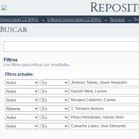
Reposit
Buscar
Universidad CESMAG
→
Editorial Universidad CESMAG
→
Revistas
→
Bu
Buscar
Filtros
Use filtros para refinar sus resultados.
Filtros actuales: