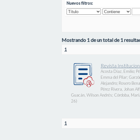
Nuevos filtros:
Mostrando 1 de un total de 1 resultad
1
Revista Instituci
Acosta Díaz, Emilio
;
Pé
Emma del Pilar
;
Garzó
Alejandro
;
Rosero Bena
Pérez Rivera, Johan Al
Guacán, Wilson Andrés
;
Córdoba, Marí
26
)
1