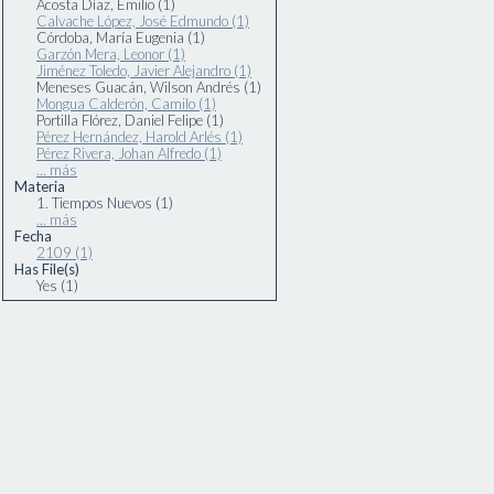
Acosta Díaz, Emilio (1)
Calvache López, José Edmundo (1)
Córdoba, María Eugenia (1)
Garzón Mera, Leonor (1)
Jiménez Toledo, Javier Alejandro (1)
Meneses Guacán, Wilson Andrés (1)
Mongua Calderón, Camilo (1)
Portilla Flórez, Daniel Felipe (1)
Pérez Hernández, Harold Arlés (1)
Pérez Rivera, Johan Alfredo (1)
... más
Materia
1. Tiempos Nuevos (1)
... más
Fecha
2109 (1)
Has File(s)
Yes (1)