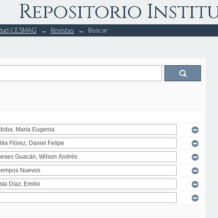
Repositorio Instit
rsidad CESMAG
→
Revistas
→
Buscar