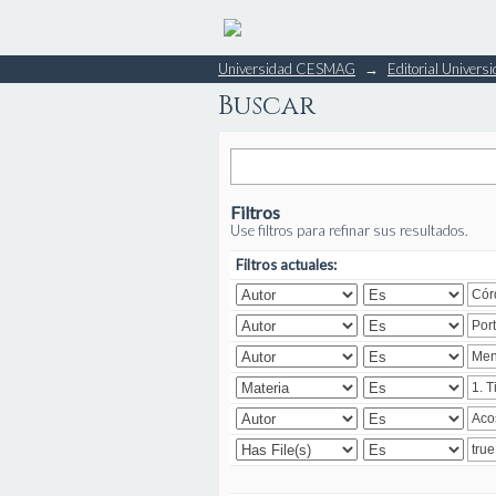
Buscar
Universidad CESMAG
→
Editorial Unive
Buscar
Filtros
Use filtros para refinar sus resultados.
Filtros actuales: