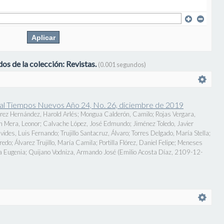
os de la colección: Revistas.
(0.001 segundos)
onal Tiempos Nuevos Año 24, No. 26, diciembre de 2019
rez Hernández, Harold Arlés
;
Mongua Calderón, Camilo
;
Rojas Vergara,
n Mera, Leonor
;
Calvache López, José Edmundo
;
Jiménez Toledo, Javier
vides, Luis Fernando
;
Trujillo Santacruz, Álvaro
;
Torres Delgado, María Stella
;
fredo
;
Álvarez Trujillo, María Camila
;
Portilla Flórez, Daniel Felipe
;
Meneses
a Eugenia
;
Quijano Vodniza, Armando José
(
Emilio Acosta Díaz
,
2109-12-