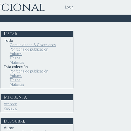
ucional
Login
Listar
Todo
Comunidades & Colecciones
Por fecha de publicación
Autores
Títulos
Materias
Esta colección
Por fecha de publicación
Autores
Títulos
Materias
Mi cuenta
Acceder
Registro
Descubre
Autor