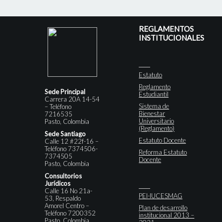
REGLAMENTOS
INSTITUCIONALES
Estatuto
Reglamento
Sede Principal
Estudiantil
Carrera 20A 14-54
Sistema de
– Teléfono
Bienestar
7216535
Universitario
Pasto, Colombia
(Reglamento)
Sede Santiago
Estatuto Docente
Calle 12 #22f-16 –
Teléfono 7374506-
Reforma Estatuto
7374505
Docente
Pasto, Colombia
Consultorios
Jurídicos
Calle 16 No 21a-
PEI-IUCESMAG
53, Respaldo
Amorel Centro –
Plan de desarrollo
Teléfono 7200352
institucional 2013 –
Pasto, Colombia