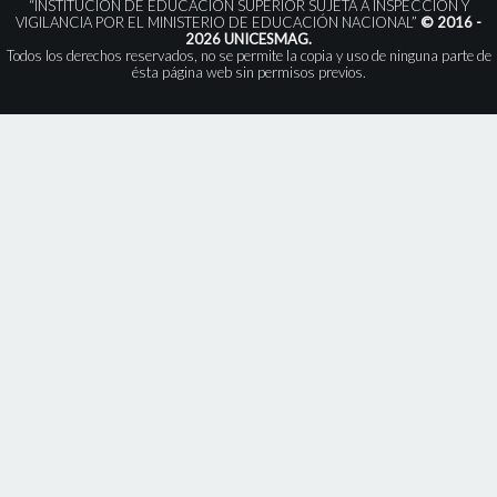
“INSTITUCIÓN DE EDUCACIÓN SUPERIOR SUJETA A INSPECCIÓN Y
VIGILANCIA POR EL MINISTERIO DE EDUCACIÓN NACIONAL”
© 2016 -
2026 UNICESMAG.
Todos los derechos reservados, no se permite la copia y uso de ninguna parte de
ésta página web sin permisos previos.