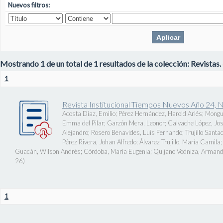
Nuevos filtros:
Mostrando 1 de un total de 1 resultados de la colección: Revistas.
1
Revista Institucional Tiempos Nuevos Año 24, 
Acosta Díaz, Emilio
;
Pérez Hernández, Harold Arlés
;
Mongu
Emma del Pilar
;
Garzón Mera, Leonor
;
Calvache López, J
Alejandro
;
Rosero Benavides, Luis Fernando
;
Trujillo Santa
Pérez Rivera, Johan Alfredo
;
Álvarez Trujillo, María Camila
Guacán, Wilson Andrés
;
Córdoba, María Eugenia
;
Quijano Vodniza, Armand
26
)
1